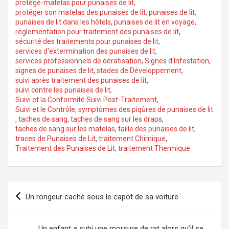
protège-matelas pour punaises de lit
,
protéger son matelas des punaises de lit
,
punaises de lit
,
punaises de lit dans les hôtels
,
punaises de lit en voyage
,
réglementation pour traitement des punaises de lit
,
sécurité des traitements pour punaises de lit
,
services d'extermination des punaises de lit
,
services professionnels de dératisation
,
Signes d'Infestation
,
signes de punaises de lit
,
stades de Développement
,
suivi après traitement des punaises de lit
,
suivi contre les punaises de lit
,
Suivi et la Conformité Suivi Post-Traitement
,
Suivi et le Contrôle
,
symptômes des piqûres de punaises de lit
,
taches de sang
,
taches de sang sur les draps
,
taches de sang sur les matelas
,
taille des punaises de lit
,
traces de Punaises de Lit
,
traitement Chimique
,
Traitement des Punaises de Lit
,
traitement Thermique
Navigation
Un rongeur caché sous le capot de sa voiture
de
l’article
Un enfant a subi une morsure de rat alors qu’il se