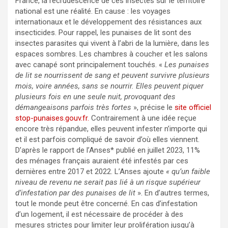
France, la recrudescence de ces insectes sur le territoire
national est une réalité. En cause : les voyages
internationaux et le développement des résistances aux
insecticides. Pour rappel, les punaises de lit sont des
insectes parasites qui vivent à l’abri de la lumière, dans les
espaces sombres. Les chambres à coucher et les salons
avec canapé sont principalement touchés. «
Les punaises
de lit se nourrissent de sang et peuvent survivre plusieurs
mois, voire années, sans se nourrir. Elles peuvent piquer
plusieurs fois en une seule nuit, provoquant des
démangeaisons parfois très fortes
», précise le
site officiel
stop-punaises.gouv.fr.
Contrairement à une idée reçue
encore très répandue, elles peuvent infester n’importe qui
et il est parfois compliqué de savoir d’où elles viennent.
D’après le rapport de l’Anses* publié en juillet 2023, 11%
des ménages français auraient été infestés par ces
dernières entre 2017 et 2022. L’Anses ajoute
« qu’un faible
niveau de revenu ne serait pas lié à un risque supérieur
d’infestation par des punaises de lit
». En d’autres termes,
tout le monde peut être concerné. En cas d’infestation
d’un logement, il est nécessaire de procéder à des
mesures strictes pour limiter leur prolifération jusqu’à