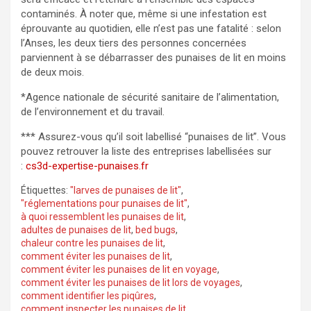
contaminés. À noter que, même si une infestation est
éprouvante au quotidien, elle n’est pas une fatalité : selon
l’Anses, les deux tiers des personnes concernées
parviennent à se débarrasser des punaises de lit en moins
de deux mois.
*Agence nationale de sécurité sanitaire de l’alimentation,
de l’environnement et du travail.
*** Assurez-vous qu’il soit labellisé “punaises de lit”. Vous
pouvez retrouver la liste des entreprises labellisées sur
:
cs3d-expertise-punaises.fr
Étiquettes:
"larves de punaises de lit"
,
"réglementations pour punaises de lit"
,
à quoi ressemblent les punaises de lit
,
adultes de punaises de lit
,
bed bugs
,
chaleur contre les punaises de lit
,
comment éviter les punaises de lit
,
comment éviter les punaises de lit en voyage
,
comment éviter les punaises de lit lors de voyages
,
comment identifier les piqûres
,
comment inspecter les punaises de lit
,