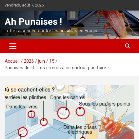
Aller
vendredi, août 7, 2026
au
contenu
Ah Punaises !
Lutte raisonnée contre les nuisibles en France
Accueil
2026
juin
15
Punaises de lit : Les erreurs à ne surtout pas faire !