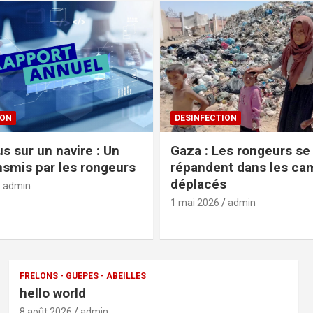
ION
DESINFECTION
s sur un navire : Un
Gaza : Les rongeurs se
ansmis par les rongeurs
répandent dans les ca
déplacés
admin
1 mai 2026
admin
FRELONS - GUEPES - ABEILLES
hello world
8 août 2026
admin