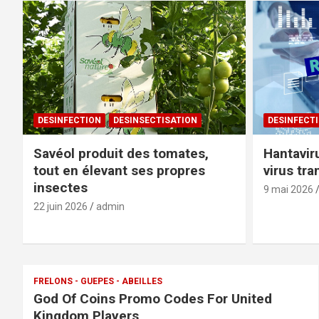
DESINFECTION
DESINSECTISATION
DESINFECT
Savéol produit des tomates,
Hantaviru
tout en élevant ses propres
virus tr
insectes
9 mai 2026
22 juin 2026
admin
FRELONS - GUEPES - ABEILLES
God Of Coins Promo Codes For United
Kingdom Players