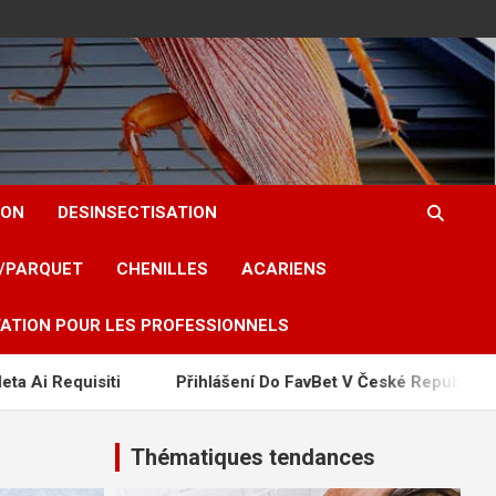
ION
DESINSECTISATION
T/PARQUET
CHENILLES
ACARIENS
ATION POUR LES PROFESSIONNELS
ti
Přihlášení Do FavBet V České Republice A Řešení Pr
Thématiques tendances