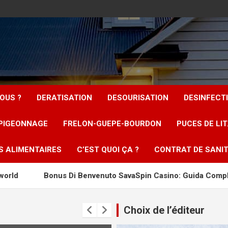
OUS ?
DERATISATION
DESOURISATION
DESINFECT
PIGEONNAGE
FRELON-GUEPE-BOURDON
PUCES DE LI
S ALIMENTAIRES
C’EST QUOI ÇA ?
CONTRAT DE SANIT
onus Di Benvenuto SavaSpin Casino: Guida Completa Ai Requisi
Choix de l’éditeur