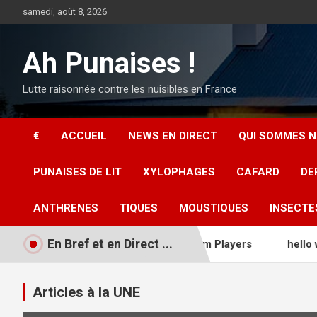
Aller
samedi, août 8, 2026
au
contenu
Ah Punaises !
Lutte raisonnée contre les nuisibles en France
€
ACCUEIL
NEWS EN DIRECT
QUI SOMMES N
PUNAISES DE LIT
XYLOPHAGES
CAFARD
DE
ANTHRENES
TIQUES
MOUSTIQUES
INSECTE
En Bref et en Direct ...
o Codes For United Kingdom Players
hello world
B
Articles à la UNE