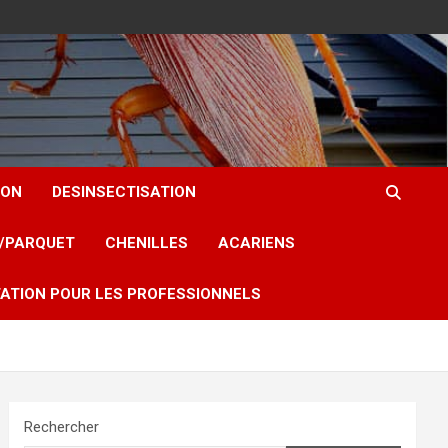
ION
DESINSECTISATION
T/PARQUET
CHENILLES
ACARIENS
ATION POUR LES PROFESSIONNELS
Rechercher