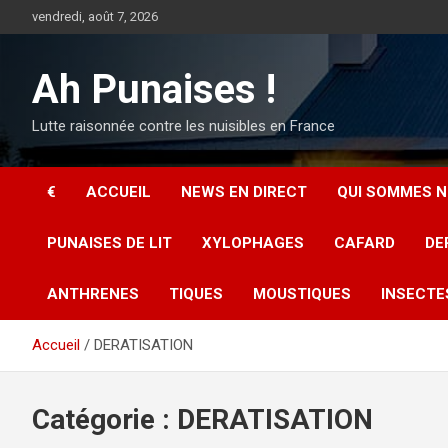
Aller
vendredi, août 7, 2026
au
contenu
Ah Punaises !
Lutte raisonnée contre les nuisibles en France
€
ACCUEIL
NEWS EN DIRECT
QUI SOMMES N
PUNAISES DE LIT
XYLOPHAGES
CAFARD
DE
ANTHRENES
TIQUES
MOUSTIQUES
INSECTE
Accueil
DERATISATION
Catégorie :
DERATISATION