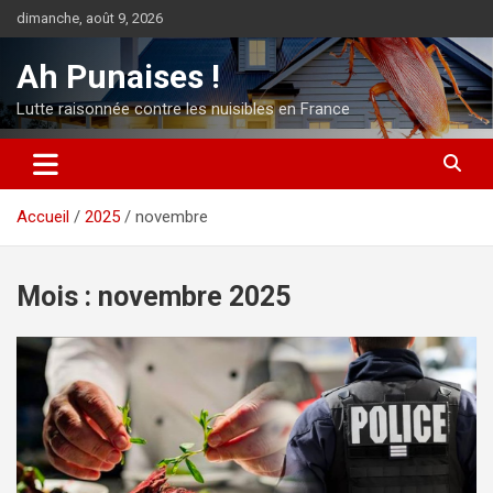
Aller
dimanche, août 9, 2026
au
contenu
Ah Punaises !
Lutte raisonnée contre les nuisibles en France
Accueil
2025
novembre
Mois :
novembre 2025