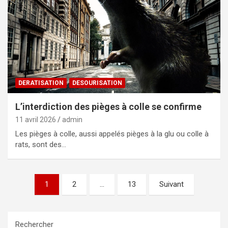
DERATISATION
DESOURISATION
L’interdiction des pièges à colle se confirme
11 avril 2026
admin
Les pièges à colle, aussi appelés pièges à la glu ou colle à
rats, sont des…
Pagination
1
2
…
13
Suivant
des
publications
Rechercher