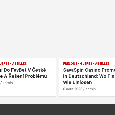
UEPES - ABEILLES
FRELONS - GUEPES - ABEILLES
ní Do FavBet V České
SavaSpin Casino Prom
e A Řešení Problémů
In Deutschland: Wo Fi
Wie Einlösen
admin
6 août 2026
admin