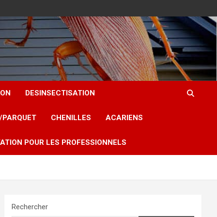
ION
DESINSECTISATION
T/PARQUET
CHENILLES
ACARIENS
ATION POUR LES PROFESSIONNELS
Rechercher