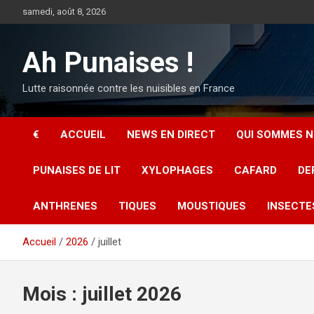
Aller
samedi, août 8, 2026
au
contenu
Ah Punaises !
Lutte raisonnée contre les nuisibles en France
€
ACCUEIL
NEWS EN DIRECT
QUI SOMMES N
PUNAISES DE LIT
XYLOPHAGES
CAFARD
DE
ANTHRENES
TIQUES
MOUSTIQUES
INSECTE
Accueil
2026
juillet
Mois :
juillet 2026