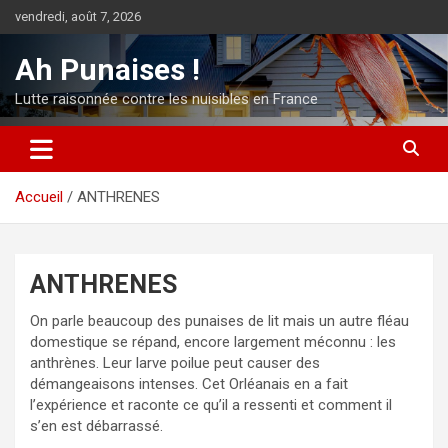
Aller
vendredi, août 7, 2026
au
contenu
Ah Punaises !
Lutte raisonnée contre les nuisibles en France
Accueil
ANTHRENES
ANTHRENES
On parle beaucoup des punaises de lit mais un autre fléau
domestique se répand, encore largement méconnu : les
anthrènes. Leur larve poilue peut causer des
démangeaisons intenses. Cet Orléanais en a fait
l’expérience et raconte ce qu’il a ressenti et comment il
s’en est débarrassé.