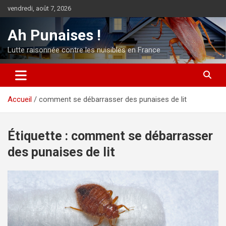
Aller
vendredi, août 7, 2026
au
contenu
Ah Punaises !
Lutte raisonnée contre les nuisibles en France
Accueil
comment se débarrasser des punaises de lit
Étiquette :
comment se débarrasser
des punaises de lit