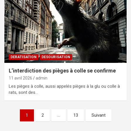
DERATISATION
DESOURISATION
L’interdiction des pièges à colle se confirme
11 avril 2026
admin
Les pièges à colle, aussi appelés pièges à la glu ou colle à
rats, sont des…
Pagination
1
2
…
13
Suivant
des