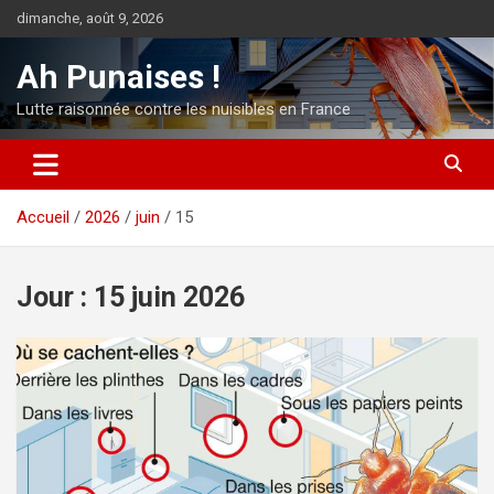
Aller
dimanche, août 9, 2026
au
contenu
Ah Punaises !
Lutte raisonnée contre les nuisibles en France
Accueil
2026
juin
15
Jour :
15 juin 2026