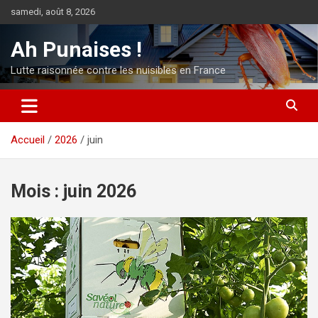
Aller
samedi, août 8, 2026
au
contenu
Ah Punaises !
Lutte raisonnée contre les nuisibles en France
Accueil
2026
juin
Mois :
juin 2026