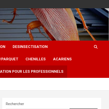
ION
DESINSECTISATION
T/PARQUET
CHENILLES
ACARIENS
ATION POUR LES PROFESSIONNELS
Rechercher