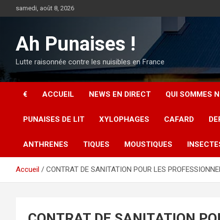
Aller
samedi, août 8, 2026
au
contenu
Ah Punaises !
Lutte raisonnée contre les nuisibles en France
€
ACCUEIL
NEWS EN DIRECT
QUI SOMMES N
PUNAISES DE LIT
XYLOPHAGES
CAFARD
DE
ANTHRENES
TIQUES
MOUSTIQUES
INSECTE
Accueil
CONTRAT DE SANITATION POUR LES PROFESSIONNE
CONTRAT DE SANITATION PO