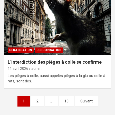
DERATISATION
DESOURISATION
L’interdiction des pièges à colle se confirme
11 avril 2026
admin
Les pièges à colle, aussi appelés pièges à la glu ou colle à
rats, sont des…
Pagination
1
2
…
13
Suivant
des