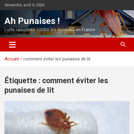
Aller
dimanche, août 9, 2026
au
contenu
Ah Punaises !
Lutte raisonnée contre les nuisibles en France
Accueil
comment éviter les punaises de lit
Étiquette :
comment éviter les
punaises de lit