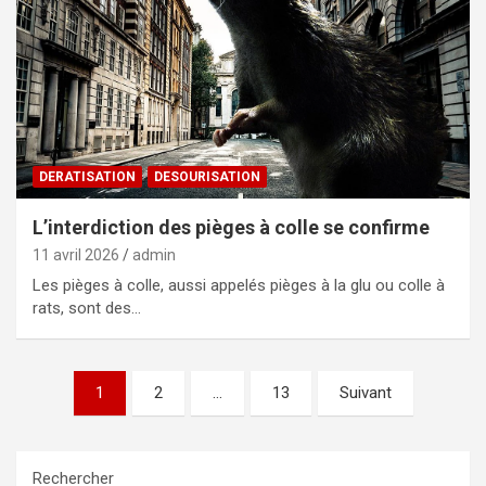
DERATISATION
DESOURISATION
L’interdiction des pièges à colle se confirme
11 avril 2026
admin
Les pièges à colle, aussi appelés pièges à la glu ou colle à
rats, sont des…
Pagination
1
2
…
13
Suivant
des
publications
Rechercher