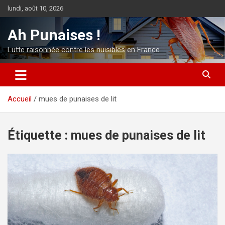
Aller
lundi, août 10, 2026
au
contenu
Ah Punaises !
Lutte raisonnée contre les nuisibles en France
Accueil
mues de punaises de lit
Étiquette :
mues de punaises de lit