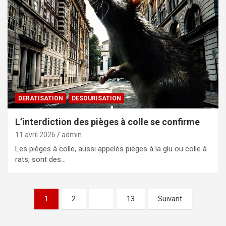
DERATISATION
DESOURISATION
L’interdiction des pièges à colle se confirme
11 avril 2026
admin
Les pièges à colle, aussi appelés pièges à la glu ou colle à
rats, sont des…
Pagination
1
2
…
13
Suivant
des