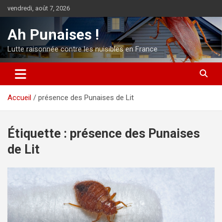
Aller
vendredi, août 7, 2026
au
contenu
Ah Punaises !
Lutte raisonnée contre les nuisibles en France
Accueil
présence des Punaises de Lit
Étiquette :
présence des Punaises
de Lit