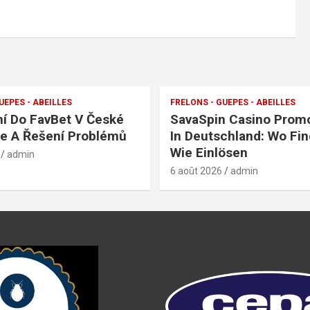
UEPES - ABEILLES
FRELONS - GUEPES - ABEILLES
ní Do FavBet V České
SavaSpin Casino Prom
e A Řešení Problémů
In Deutschland: Wo Fi
Wie Einlösen
admin
6 août 2026
admin