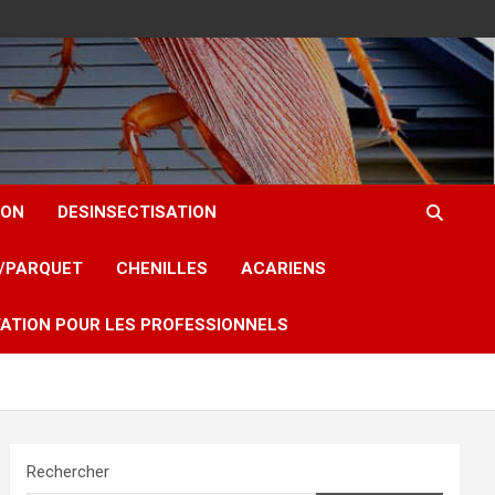
ION
DESINSECTISATION
T/PARQUET
CHENILLES
ACARIENS
ATION POUR LES PROFESSIONNELS
Rechercher