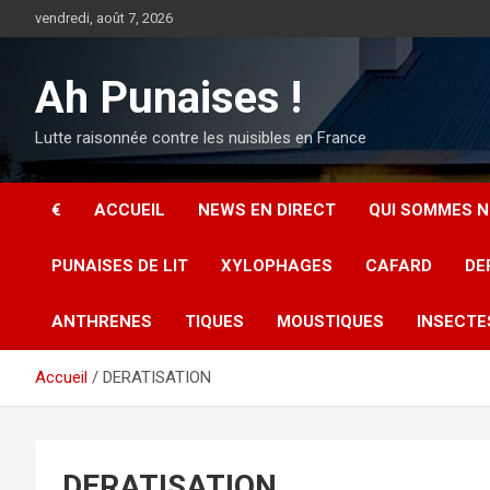
Aller
vendredi, août 7, 2026
au
contenu
Ah Punaises !
Lutte raisonnée contre les nuisibles en France
€
ACCUEIL
NEWS EN DIRECT
QUI SOMMES N
PUNAISES DE LIT
XYLOPHAGES
CAFARD
DE
ANTHRENES
TIQUES
MOUSTIQUES
INSECTE
Accueil
DERATISATION
DERATISATION