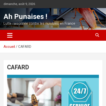
Aller
dimanche, août 9, 2026
au
contenu
Ah Punaises !
Lutte raisonnée contre les nuisibles en France
Accueil
CAFARD
CAFARD