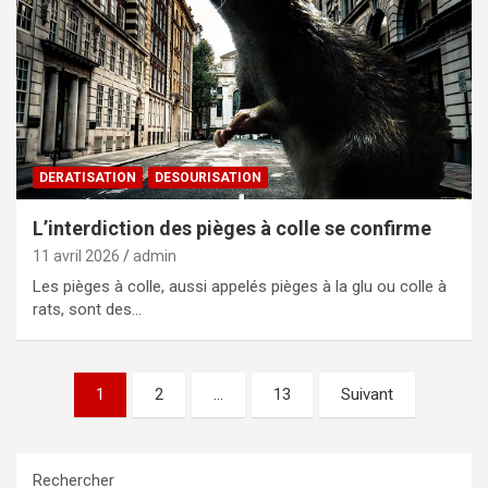
DERATISATION
DESOURISATION
L’interdiction des pièges à colle se confirme
11 avril 2026
admin
Les pièges à colle, aussi appelés pièges à la glu ou colle à
rats, sont des…
Pagination
1
2
…
13
Suivant
des
publications
Rechercher