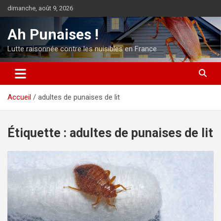
Aller
dimanche, août 9, 2026
au
contenu
Ah Punaises !
Lutte raisonnée contre les nuisibles en France
Accueil
adultes de punaises de lit
Étiquette :
adultes de punaises de lit