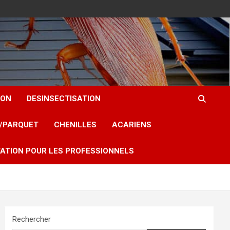
ION
DESINSECTISATION
T/PARQUET
CHENILLES
ACARIENS
ATION POUR LES PROFESSIONNELS
Rechercher