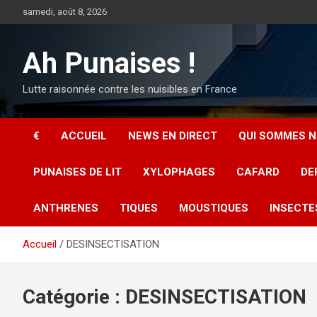
Aller
samedi, août 8, 2026
au
contenu
Ah Punaises !
Lutte raisonnée contre les nuisibles en France
€
ACCUEIL
NEWS EN DIRECT
QUI SOMMES N
PUNAISES DE LIT
XYLOPHAGES
CAFARD
DE
ANTHRENES
TIQUES
MOUSTIQUES
INSECTE
Accueil
DESINSECTISATION
Catégorie :
DESINSECTISATION