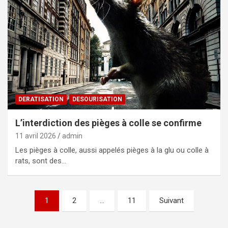
DERATISATION
DESOURISATION
L’interdiction des pièges à colle se confirme
11 avril 2026
admin
Les pièges à colle, aussi appelés pièges à la glu ou colle à
rats, sont des…
Pagination
1
2
…
11
Suivant
des