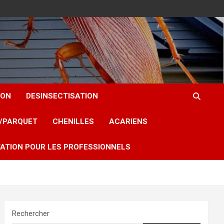
ION
DESINSECTISATION
T/PARQUET
CHENILLES
ACARIENS
ATION POUR LES PROFESSIONNELS
Rechercher