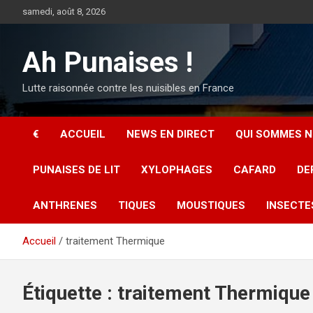
Aller
samedi, août 8, 2026
au
contenu
Ah Punaises !
Lutte raisonnée contre les nuisibles en France
€
ACCUEIL
NEWS EN DIRECT
QUI SOMMES N
PUNAISES DE LIT
XYLOPHAGES
CAFARD
DE
ANTHRENES
TIQUES
MOUSTIQUES
INSECTE
Accueil
traitement Thermique
Étiquette :
traitement Thermique