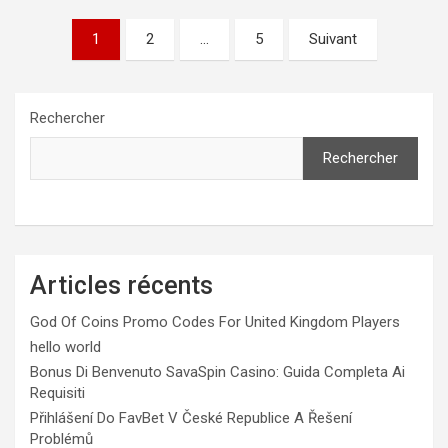
Pagination
1
2
…
5
Suivant
des
publications
Rechercher
Rechercher
Articles récents
God Of Coins Promo Codes For United Kingdom Players
hello world
Bonus Di Benvenuto SavaSpin Casino: Guida Completa Ai
Requisiti
Přihlášení Do FavBet V České Republice A Řešení
Problémů