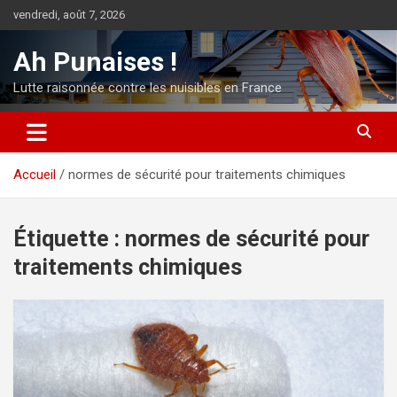
Aller
vendredi, août 7, 2026
au
contenu
Ah Punaises !
Lutte raisonnée contre les nuisibles en France
Accueil
normes de sécurité pour traitements chimiques
Étiquette :
normes de sécurité pour
traitements chimiques