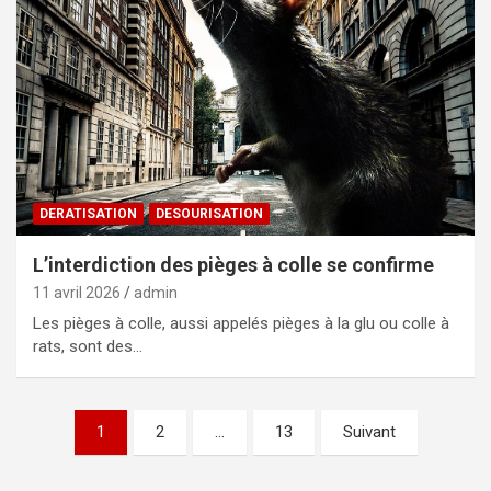
DERATISATION
DESOURISATION
L’interdiction des pièges à colle se confirme
11 avril 2026
admin
Les pièges à colle, aussi appelés pièges à la glu ou colle à
rats, sont des…
Pagination
1
2
…
13
Suivant
des