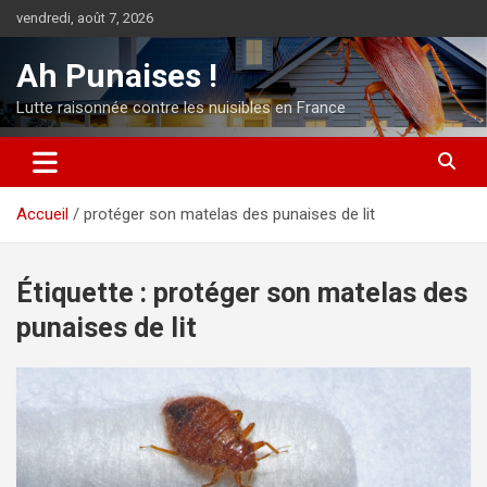
Aller
vendredi, août 7, 2026
au
contenu
Ah Punaises !
Lutte raisonnée contre les nuisibles en France
Accueil
protéger son matelas des punaises de lit
Étiquette :
protéger son matelas des
punaises de lit