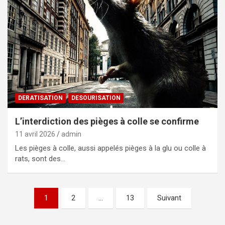
DERATISATION
DESOURISATION
L’interdiction des pièges à colle se confirme
11 avril 2026
admin
Les pièges à colle, aussi appelés pièges à la glu ou colle à
rats, sont des…
Pagination
1
2
…
13
Suivant
des