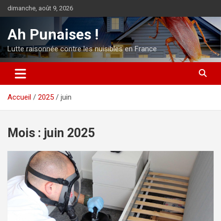
Aller
dimanche, août 9, 2026
au
contenu
Ah Punaises !
Lutte raisonnée contre les nuisibles en France
Accueil
2025
juin
Mois :
juin 2025