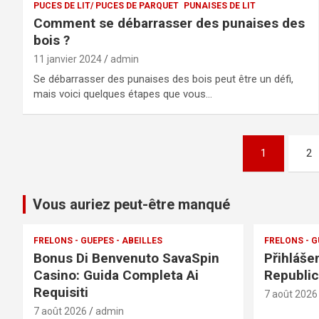
PUCES DE LIT/ PUCES DE PARQUET
PUNAISES DE LIT
Comment se débarrasser des punaises des
bois ?
11 janvier 2024
admin
Se débarrasser des punaises des bois peut être un défi,
mais voici quelques étapes que vous…
Pagination
1
2
des
publications
Vous auriez peut-être manqué
FRELONS - GUEPES - ABEILLES
FRELONS - G
Bonus Di Benvenuto SavaSpin
Přihláše
Casino: Guida Completa Ai
Republic
Requisiti
7 août 2026
7 août 2026
admin