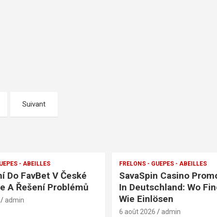
Suivant
UEPES - ABEILLES
FRELONS - GUEPES - ABEILLES
ní Do FavBet V České
SavaSpin Casino Prom
e A Řešení Problémů
In Deutschland: Wo Fi
Wie Einlösen
admin
6 août 2026
admin