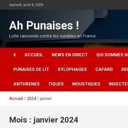
Aller
samedi, août 8, 2026
au
contenu
Ah Punaises !
Lutte raisonnée contre les nuisibles en France
€
ACCUEIL
NEWS EN DIRECT
QUI SOMMES N
PUNAISES DE LIT
XYLOPHAGES
CAFARD
DE
ANTHRENES
TIQUES
MOUSTIQUES
INSECTE
Accueil
2024
janvier
Mois :
janvier 2024