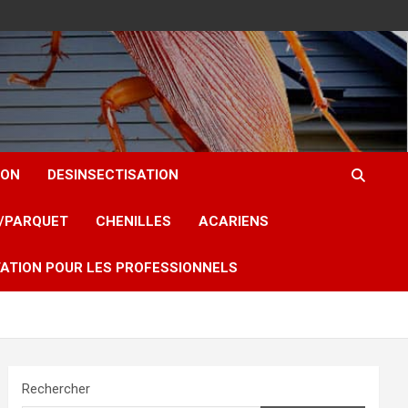
ION
DESINSECTISATION
T/PARQUET
CHENILLES
ACARIENS
ATION POUR LES PROFESSIONNELS
Rechercher