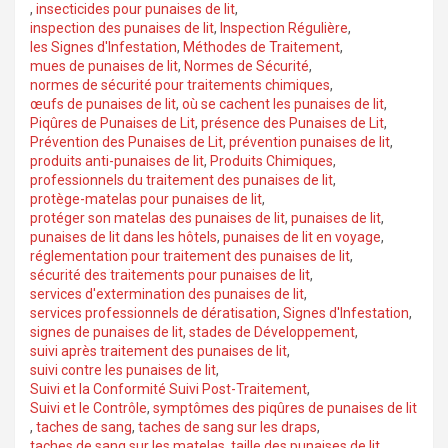
,
insecticides pour punaises de lit
,
inspection des punaises de lit
,
Inspection Régulière
,
les Signes d'Infestation
,
Méthodes de Traitement
,
mues de punaises de lit
,
Normes de Sécurité
,
normes de sécurité pour traitements chimiques
,
œufs de punaises de lit
,
où se cachent les punaises de lit
,
Piqûres de Punaises de Lit
,
présence des Punaises de Lit
,
Prévention des Punaises de Lit
,
prévention punaises de lit
,
produits anti-punaises de lit
,
Produits Chimiques
,
professionnels du traitement des punaises de lit
,
protège-matelas pour punaises de lit
,
protéger son matelas des punaises de lit
,
punaises de lit
,
punaises de lit dans les hôtels
,
punaises de lit en voyage
,
réglementation pour traitement des punaises de lit
,
sécurité des traitements pour punaises de lit
,
services d'extermination des punaises de lit
,
services professionnels de dératisation
,
Signes d'Infestation
,
signes de punaises de lit
,
stades de Développement
,
suivi après traitement des punaises de lit
,
suivi contre les punaises de lit
,
Suivi et la Conformité Suivi Post-Traitement
,
Suivi et le Contrôle
,
symptômes des piqûres de punaises de lit
,
taches de sang
,
taches de sang sur les draps
,
taches de sang sur les matelas
,
taille des punaises de lit
,