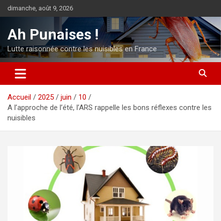
Aller
dimanche, août 9, 2026
au
contenu
Ah Punaises !
Lutte raisonnée contre les nuisibles en France
Accueil
2025
juin
10
A l’approche de l’été, l’ARS rappelle les bons réflexes contre les
nuisibles