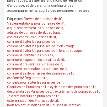
idées reçues, d’éviter les situations de retrait ou
d’angoisse, et de garantir la continuité des
accompagnements auprès des personnes infestées.
Étiquettes:
"larves de punaises de lit"
,
"réglementations pour punaises de lit"
,
à quoi ressemblent les punaises de lit
,
adultes de punaises de lit
,
bed bugs
,
chaleur contre les punaises de lit
,
comment éviter les punaises de lit
,
comment éviter les punaises de lit en voyage
,
comment éviter les punaises de lit lors de voyages
,
comment identifier les piqûres
,
comment inspecter les punaises de lit
,
comment prévenir les punaises de lit
,
comment reconnaître les punaises de lit
,
comment se débarrasser des punaises de lit
,
conformité Réglementaire
,
conseils pour éviter les punaises de lit
,
Coquilles de Punaises de Lit
,
cycle de vie des punaises de lit
,
description des Punaises de Lit
,
excréments de punaises de lit
,
exterminateurs de punaises de lit
,
extermination des Punaises de Lit
,
housses anti-punaises de lit
,
Housses de Matelas
,