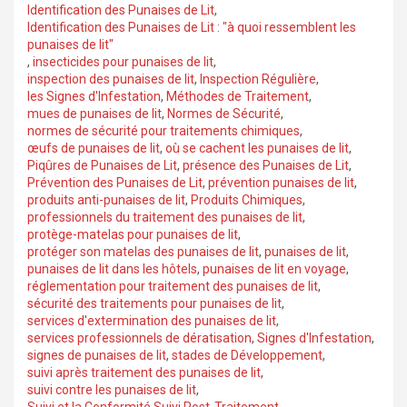
Identification des Punaises de Lit
,
Identification des Punaises de Lit : "à quoi ressemblent les
punaises de lit"
,
insecticides pour punaises de lit
,
inspection des punaises de lit
,
Inspection Régulière
,
les Signes d'Infestation
,
Méthodes de Traitement
,
mues de punaises de lit
,
Normes de Sécurité
,
normes de sécurité pour traitements chimiques
,
œufs de punaises de lit
,
où se cachent les punaises de lit
,
Piqûres de Punaises de Lit
,
présence des Punaises de Lit
,
Prévention des Punaises de Lit
,
prévention punaises de lit
,
produits anti-punaises de lit
,
Produits Chimiques
,
professionnels du traitement des punaises de lit
,
protège-matelas pour punaises de lit
,
protéger son matelas des punaises de lit
,
punaises de lit
,
punaises de lit dans les hôtels
,
punaises de lit en voyage
,
réglementation pour traitement des punaises de lit
,
sécurité des traitements pour punaises de lit
,
services d'extermination des punaises de lit
,
services professionnels de dératisation
,
Signes d'Infestation
,
signes de punaises de lit
,
stades de Développement
,
suivi après traitement des punaises de lit
,
suivi contre les punaises de lit
,
Suivi et la Conformité Suivi Post-Traitement
,