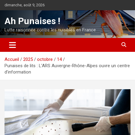
Aller
dimanche, août 9, 2026
au
contenu
Ah Punaises !
Lutte raisonnée contre les nuisibles en France
Accueil
2025
octobre
14
Punaises de lits : L’ARS Auvergne-Rhône-Alpes ouvre un centre
d’information