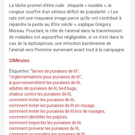
La tâche promet d’être rude : étiqueté « nuisible », le
rongeur souffre d’un sérieux déficit de popularité. « Les
rats ont une mauvaise image parce qu’ils ont contribué à
répandre la peste au XIVe siècle », explique Grégory
Moreau. Pourtant, le rôle de l’animal dans la transmission
de maladies est aujourd’hui négligeable, si ce n’est dans le
cas de la leptospirose, une infection bactérienne de
l’animal vers l’homme survenant avant tout à la campagne.
20Minutes
Étiquettes:
"larves de punaises de lit"
,
"réglementations pour punaises de lit"
,
à quoi ressemblent les punaises de lit
,
adultes de punaises de lit
,
bed bugs
,
chaleur contre les punaises de lit
,
comment éviter les punaises de lit
,
comment éviter les punaises de lit en voyage
,
comment éviter les punaises de lit lors de voyages
,
comment identifier les piqûres
,
comment inspecter les punaises de lit
,
comment prévenir les punaises de lit
,
comment reconnaître les punaises de lit
,