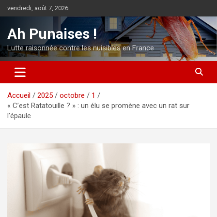
Aller
vendredi, août 7, 2026
au
contenu
Ah Punaises !
Lutte raisonnée contre les nuisibles en France
Accueil
2025
octobre
1
« C’est Ratatouille ? » : un élu se promène avec un rat sur
l’épaule