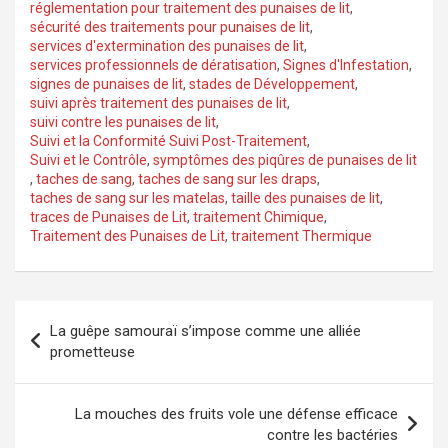
réglementation pour traitement des punaises de lit
,
sécurité des traitements pour punaises de lit
,
services d'extermination des punaises de lit
,
services professionnels de dératisation
,
Signes d'Infestation
,
signes de punaises de lit
,
stades de Développement
,
suivi après traitement des punaises de lit
,
suivi contre les punaises de lit
,
Suivi et la Conformité Suivi Post-Traitement
,
Suivi et le Contrôle
,
symptômes des piqûres de punaises de lit
,
taches de sang
,
taches de sang sur les draps
,
taches de sang sur les matelas
,
taille des punaises de lit
,
traces de Punaises de Lit
,
traitement Chimique
,
Traitement des Punaises de Lit
,
traitement Thermique
Navigation
La guêpe samouraï s’impose comme une alliée
de
prometteuse
l’article
La mouches des fruits vole une défense efficace
contre les bactéries