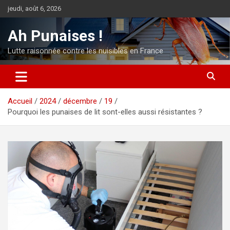
Aller
jeudi, août 6, 2026
au
contenu
Ah Punaises !
Lutte raisonnée contre les nuisibles en France
Accueil
2024
décembre
19
Pourquoi les punaises de lit sont-elles aussi résistantes ?