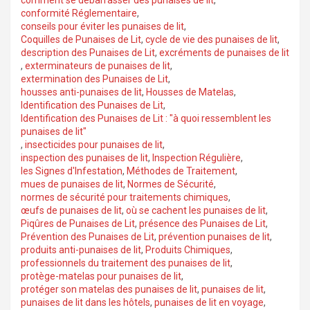
conformité Réglementaire
,
conseils pour éviter les punaises de lit
,
Coquilles de Punaises de Lit
,
cycle de vie des punaises de lit
,
description des Punaises de Lit
,
excréments de punaises de lit
,
exterminateurs de punaises de lit
,
extermination des Punaises de Lit
,
housses anti-punaises de lit
,
Housses de Matelas
,
Identification des Punaises de Lit
,
Identification des Punaises de Lit : "à quoi ressemblent les
punaises de lit"
,
insecticides pour punaises de lit
,
inspection des punaises de lit
,
Inspection Régulière
,
les Signes d'Infestation
,
Méthodes de Traitement
,
mues de punaises de lit
,
Normes de Sécurité
,
normes de sécurité pour traitements chimiques
,
œufs de punaises de lit
,
où se cachent les punaises de lit
,
Piqûres de Punaises de Lit
,
présence des Punaises de Lit
,
Prévention des Punaises de Lit
,
prévention punaises de lit
,
produits anti-punaises de lit
,
Produits Chimiques
,
professionnels du traitement des punaises de lit
,
protège-matelas pour punaises de lit
,
protéger son matelas des punaises de lit
,
punaises de lit
,
punaises de lit dans les hôtels
,
punaises de lit en voyage
,