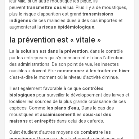
leur ville, si un autre moustique les pique, ils
peuvent
transmettre ces virus
. Plus il y a de moustiques,
plus le risque d’apparition est grand
transmissions
indigènes
de ces maladies dues à des cas importés et
augmenterait la
risque
épidémiologique
.
la prévention est « vitale »
La
la solution est dans la prévention
, dans le contrôle
par les entreprises qui s’y consacrent et dans l’attention
des administrations. De son point de vue, les insectes
nuisibles « doivent être
commencez à les traiter en hiver
c’est-à-dire le moment où le niveau d’activité diminue.
Il est également favorable à ce que
contrôles
biologiques
pour surveiller le développement des larves et
localiser les sources de la plus grande croissance de ces
espèces. Comme
les plans d’eau,
Dans le cas des
moustiques et
assainissement
Les
sous-sol des
maisons
et
entrepôts
dans celui des cafards.
Ouiet étudient d’autres moyens de
combattre les
moustiques
. Parmi eux, des traitements génétiques ont