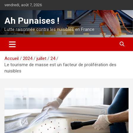
Aller
vendredi, août 7, 2026
au
contenu
Ah Punaises !
Lutte raisonnée contre les nuisibles en France
Accueil
2024
juillet
24
Le tourisme de masse est un facteur de prolifération des
nuisibles