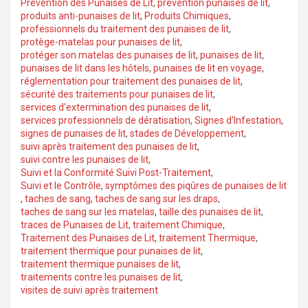
Prévention des Punaises de Lit
,
prévention punaises de lit
,
produits anti-punaises de lit
,
Produits Chimiques
,
professionnels du traitement des punaises de lit
,
protège-matelas pour punaises de lit
,
protéger son matelas des punaises de lit
,
punaises de lit
,
punaises de lit dans les hôtels
,
punaises de lit en voyage
,
réglementation pour traitement des punaises de lit
,
sécurité des traitements pour punaises de lit
,
services d'extermination des punaises de lit
,
services professionnels de dératisation
,
Signes d'Infestation
,
signes de punaises de lit
,
stades de Développement
,
suivi après traitement des punaises de lit
,
suivi contre les punaises de lit
,
Suivi et la Conformité Suivi Post-Traitement
,
Suivi et le Contrôle
,
symptômes des piqûres de punaises de lit
,
taches de sang
,
taches de sang sur les draps
,
taches de sang sur les matelas
,
taille des punaises de lit
,
traces de Punaises de Lit
,
traitement Chimique
,
Traitement des Punaises de Lit
,
traitement Thermique
,
traitement thermique pour punaises de lit
,
traitement thermique punaises de lit
,
traitements contre les punaises de lit
,
visites de suivi après traitement