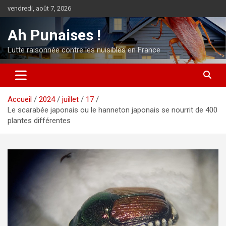
Aller
vendredi, août 7, 2026
au
contenu
Ah Punaises !
Lutte raisonnée contre les nuisibles en France
Accueil
2024
juillet
17
Le scarabée japonais ou le hanneton japonais se nourrit de 400
plantes différentes