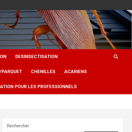
ION
DESINSECTISATION
T/PARQUET
CHENILLES
ACARIENS
ATION POUR LES PROFESSIONNELS
Rechercher