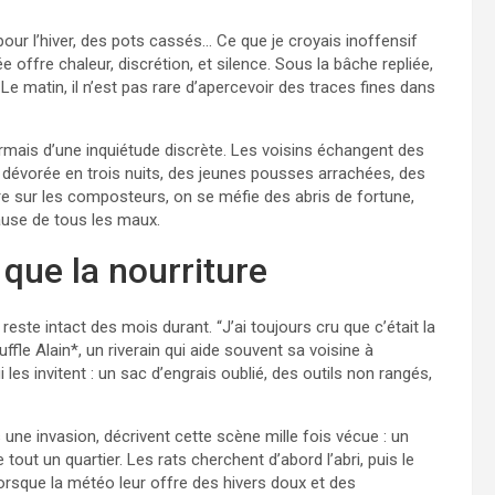
pour l’hiver, des pots cassés… Ce que je croyais inoffensif
ée offre chaleur, discrétion, et silence. Sous la bâche repliée,
Le matin, il n’est pas rare d’apercevoir des traces fines dans
sormais d’une inquiétude discrète. Les voisins échangent des
e dévorée en trois nuits, des jeunes pousses arrachées, des
re sur les composteurs, on se méfie des abris de fortune,
ause de tous les maux.
 que la nourriture
 reste intact des mois durant. “J’ai toujours cru que c’était la
fle Alain*, un riverain qui aide souvent sa voisine à
 les invitent : un sac d’engrais oublié, des outils non rangés,
 une invasion, décrivent cette scène mille fois vécue : un
out un quartier. Les rats cherchent d’abord l’abri, puis le
lorsque la météo leur offre des hivers doux et des