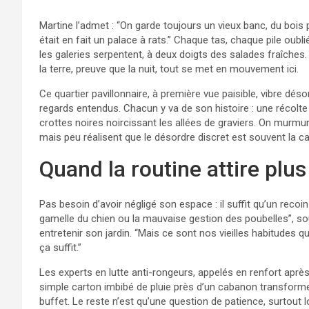
Martine l’admet : “On garde toujours un vieux banc, du bois 
était en fait un palace à rats.” Chaque tas, chaque pile oubli
les galeries serpentent, à deux doigts des salades fraîches. 
la terre, preuve que la nuit, tout se met en mouvement ici.
Ce quartier pavillonnaire, à première vue paisible, vibre dé
regards entendus. Chacun y va de son histoire : une récolt
crottes noires noircissant les allées de graviers. On murmu
mais peu réalisent que le désordre discret est souvent la c
Quand la routine attire plus
Pas besoin d’avoir négligé son espace : il suffit qu’un recoin
gamelle du chien ou la mauvaise gestion des poubelles”, souf
entretenir son jardin. “Mais ce sont nos vieilles habitudes qui
ça suffit.”
Les experts en lutte anti-rongeurs, appelés en renfort après
simple carton imbibé de pluie près d’un cabanon transforme t
buffet. Le reste n’est qu’une question de patience, surtout 