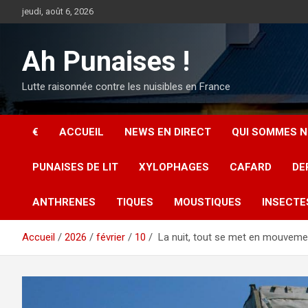
Aller
jeudi, août 6, 2026
au
contenu
Ah Punaises !
Lutte raisonnée contre les nuisibles en France
€
ACCUEIL
NEWS EN DIRECT
QUI SOMMES N
PUNAISES DE LIT
XYLOPHAGES
CAFARD
DE
ANTHRENES
TIQUES
MOUSTIQUES
INSECTE
Accueil
2026
février
10
La nuit, tout se met en mouvemen