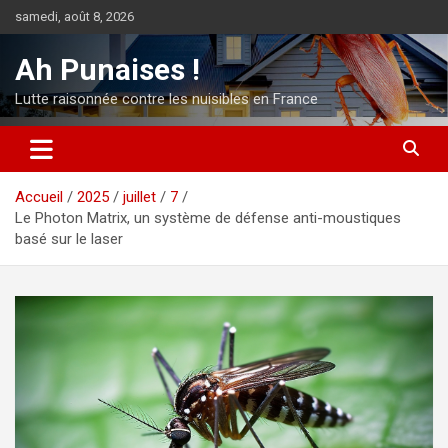
Aller
samedi, août 8, 2026
au
contenu
Ah Punaises !
Lutte raisonnée contre les nuisibles en France
Accueil
2025
juillet
7
Le Photon Matrix, un système de défense anti-moustiques
basé sur le laser