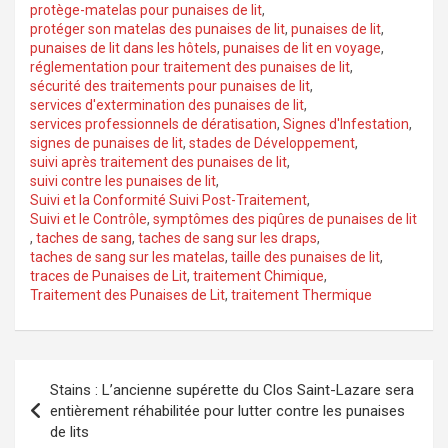
protège-matelas pour punaises de lit
,
protéger son matelas des punaises de lit
,
punaises de lit
,
punaises de lit dans les hôtels
,
punaises de lit en voyage
,
réglementation pour traitement des punaises de lit
,
sécurité des traitements pour punaises de lit
,
services d'extermination des punaises de lit
,
services professionnels de dératisation
,
Signes d'Infestation
,
signes de punaises de lit
,
stades de Développement
,
suivi après traitement des punaises de lit
,
suivi contre les punaises de lit
,
Suivi et la Conformité Suivi Post-Traitement
,
Suivi et le Contrôle
,
symptômes des piqûres de punaises de lit
,
taches de sang
,
taches de sang sur les draps
,
taches de sang sur les matelas
,
taille des punaises de lit
,
traces de Punaises de Lit
,
traitement Chimique
,
Traitement des Punaises de Lit
,
traitement Thermique
Navigation
Stains : L’ancienne supérette du Clos Saint-Lazare sera
de
entièrement réhabilitée pour lutter contre les punaises
de lits
l’article