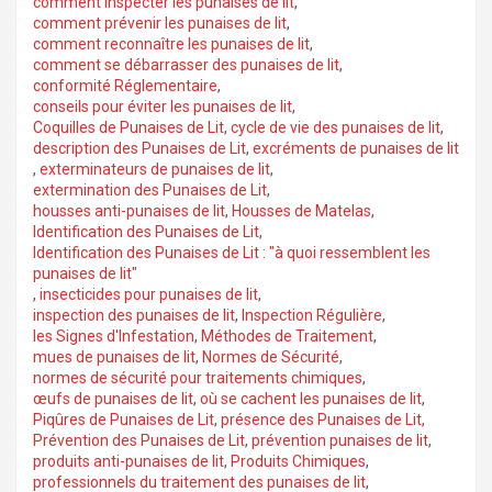
comment inspecter les punaises de lit
,
comment prévenir les punaises de lit
,
comment reconnaître les punaises de lit
,
comment se débarrasser des punaises de lit
,
conformité Réglementaire
,
conseils pour éviter les punaises de lit
,
Coquilles de Punaises de Lit
,
cycle de vie des punaises de lit
,
description des Punaises de Lit
,
excréments de punaises de lit
,
exterminateurs de punaises de lit
,
extermination des Punaises de Lit
,
housses anti-punaises de lit
,
Housses de Matelas
,
Identification des Punaises de Lit
,
Identification des Punaises de Lit : "à quoi ressemblent les
punaises de lit"
,
insecticides pour punaises de lit
,
inspection des punaises de lit
,
Inspection Régulière
,
les Signes d'Infestation
,
Méthodes de Traitement
,
mues de punaises de lit
,
Normes de Sécurité
,
normes de sécurité pour traitements chimiques
,
œufs de punaises de lit
,
où se cachent les punaises de lit
,
Piqûres de Punaises de Lit
,
présence des Punaises de Lit
,
Prévention des Punaises de Lit
,
prévention punaises de lit
,
produits anti-punaises de lit
,
Produits Chimiques
,
professionnels du traitement des punaises de lit
,