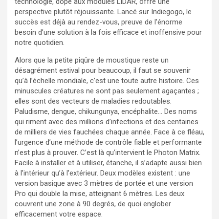
technologie, dopé aux modules LiDAR, offre une
perspective plutôt réjouissante. Lancé sur Indiegogo, le
succès est déjà au rendez-vous, preuve de l’énorme
besoin d’une solution à la fois efficace et inoffensive pour
notre quotidien.
Alors que la petite piqûre de moustique reste un
désagrément estival pour beaucoup, il faut se souvenir
qu’à l’échelle mondiale, c’est une toute autre histoire. Ces
minuscules créatures ne sont pas seulement agaçantes ;
elles sont des vecteurs de maladies redoutables.
Paludisme, dengue, chikungunya, encéphalite… Des noms
qui riment avec des millions d’infections et des centaines
de milliers de vies fauchées chaque année. Face à ce fléau,
l’urgence d’une méthode de contrôle fiable et performante
n’est plus à prouver. C’est là qu’intervient le Photon Matrix.
Facile à installer et à utiliser, étanche, il s’adapte aussi bien
à l’intérieur qu’à l’extérieur. Deux modèles existent : une
version basique avec 3 mètres de portée et une version
Pro qui double la mise, atteignant 6 mètres. Les deux
couvrent une zone à 90 degrés, de quoi englober
efficacement votre espace.