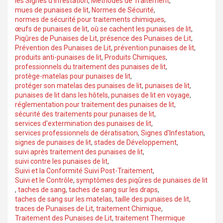
les Signes d'Infestation
,
Méthodes de Traitement
,
mues de punaises de lit
,
Normes de Sécurité
,
normes de sécurité pour traitements chimiques
,
œufs de punaises de lit
,
où se cachent les punaises de lit
,
Piqûres de Punaises de Lit
,
présence des Punaises de Lit
,
Prévention des Punaises de Lit
,
prévention punaises de lit
,
produits anti-punaises de lit
,
Produits Chimiques
,
professionnels du traitement des punaises de lit
,
protège-matelas pour punaises de lit
,
protéger son matelas des punaises de lit
,
punaises de lit
,
punaises de lit dans les hôtels
,
punaises de lit en voyage
,
réglementation pour traitement des punaises de lit
,
sécurité des traitements pour punaises de lit
,
services d'extermination des punaises de lit
,
services professionnels de dératisation
,
Signes d'Infestation
,
signes de punaises de lit
,
stades de Développement
,
suivi après traitement des punaises de lit
,
suivi contre les punaises de lit
,
Suivi et la Conformité Suivi Post-Traitement
,
Suivi et le Contrôle
,
symptômes des piqûres de punaises de lit
,
taches de sang
,
taches de sang sur les draps
,
taches de sang sur les matelas
,
taille des punaises de lit
,
traces de Punaises de Lit
,
traitement Chimique
,
Traitement des Punaises de Lit
,
traitement Thermique