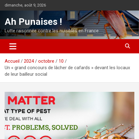
Aller
dimanche, août 9, 2026
au
contenu
Ah Punaises !
Lutte raisonnée contre les nuisibles en France
Accueil
2024
octobre
10
Un « grand concours de lâcher de cafards » devant les locaux
de leur bailleur social