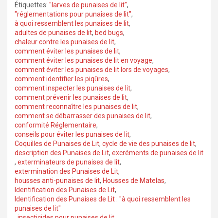
Étiquettes:
"larves de punaises de lit"
,
"réglementations pour punaises de lit"
,
à quoi ressemblent les punaises de lit
,
adultes de punaises de lit
,
bed bugs
,
chaleur contre les punaises de lit
,
comment éviter les punaises de lit
,
comment éviter les punaises de lit en voyage
,
comment éviter les punaises de lit lors de voyages
,
comment identifier les piqûres
,
comment inspecter les punaises de lit
,
comment prévenir les punaises de lit
,
comment reconnaître les punaises de lit
,
comment se débarrasser des punaises de lit
,
conformité Réglementaire
,
conseils pour éviter les punaises de lit
,
Coquilles de Punaises de Lit
,
cycle de vie des punaises de lit
,
description des Punaises de Lit
,
excréments de punaises de lit
,
exterminateurs de punaises de lit
,
extermination des Punaises de Lit
,
housses anti-punaises de lit
,
Housses de Matelas
,
Identification des Punaises de Lit
,
Identification des Punaises de Lit : "à quoi ressemblent les
punaises de lit"
,
insecticides pour punaises de lit
,