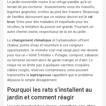
Le jardin ressemble moins à un refuge paisible qu’à un
terrain de jeu nocturne : bruissements sous les massifs,
légumes grignotés, crottes au pied des fraisiers. Beaucoup
de familles découvrent que ce visiteur discret est le
rat
brun
. Entre peur des maladies et inquiétude pour les
récoltes, la tentation du poison est grande. Pourtant, un
autre chemin existe, respectueux de la vie du jardin.
Le
changement climatique
et l’urbanisation offrent
chaleur, points d’eau et nourriture à ces rongeurs
opportunistes ; le moindre coin mal rangé peut vite devenir
pour eux un « hôtel 5 étoiles ». Potager, compost, cabanon
ou terrasse servent alors de garde-manger et d’abri. Le
risque ne se limite pas à quelques carottes croquées :
câbles rongés, réserves contaminées, urine pouvant
transmettre la
leptospirose
rappellent que le problème
dépasse le simple désagrément.
Pourquoi les rats s’installent au
jardin et comment réagir
Les rats cherchent trois choses :
nourriture, eau, abris
.