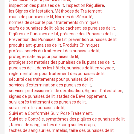
inspection des punaises de lit
,
Inspection Régulière
,
les Signes d'Infestation
,
Méthodes de Traitement
,
mues de punaises de lit
,
Normes de Sécurité
,
normes de sécurité pour traitements chimiques
,
œufs de punaises de lit
,
où se cachent les punaises de lit
,
Piqûres de Punaises de Lit
,
présence des Punaises de Lit
,
Prévention des Punaises de Lit
,
prévention punaises de lit
,
produits anti-punaises de lit
,
Produits Chimiques
,
professionnels du traitement des punaises de lit
,
protège-matelas pour punaises de lit
,
protéger son matelas des punaises de lit
,
punaises de lit
,
punaises de lit dans les hôtels
,
punaises de lit en voyage
,
réglementation pour traitement des punaises de lit
,
sécurité des traitements pour punaises de lit
,
services d'extermination des punaises de lit
,
services professionnels de dératisation
,
Signes d'Infestation
,
signes de punaises de lit
,
stades de Développement
,
suivi après traitement des punaises de lit
,
suivi contre les punaises de lit
,
Suivi et la Conformité Suivi Post-Traitement
,
Suivi et le Contrôle
,
symptômes des piqûres de punaises de lit
,
taches de sang
,
taches de sang sur les draps
,
taches de sang sur les matelas
,
taille des punaises de lit
,