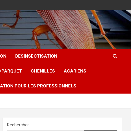
ION
DESINSECTISATION
T/PARQUET
CHENILLES
ACARIENS
ATION POUR LES PROFESSIONNELS
Rechercher