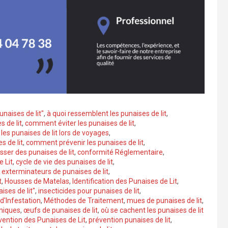
naises de lit"
,
à quoi ressemblent les punaises de lit
,
s de lit
,
comment éviter les punaises de lit
,
es punaises de lit lors de voyages
,
 de lit
,
comment prévenir les punaises de lit
,
er des punaises de lit
,
conformité Réglementaire
,
e Lit
,
cycle de vie des punaises de lit
,
,
exterminateurs de punaises de lit
,
t
,
Housses de Matelas
,
Identification des Punaises de Lit
,
ises de lit"
,
insecticides pour punaises de lit
,
 d'Infestation
,
Méthodes de Traitement
,
mues de punaises de lit
,
miques
,
œufs de punaises de lit
,
où se cachent les punaises de lit
vention des Punaises de Lit
,
prévention punaises de lit
,