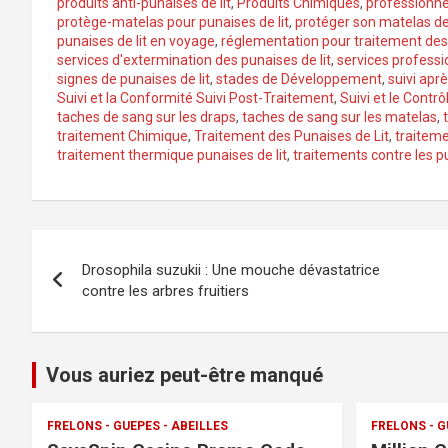
produits anti-punaises de lit
,
Produits Chimiques
,
professionne
protège-matelas pour punaises de lit
,
protéger son matelas des
punaises de lit en voyage
,
réglementation pour traitement des 
services d'extermination des punaises de lit
,
services professi
signes de punaises de lit
,
stades de Développement
,
suivi apr
Suivi et la Conformité Suivi Post-Traitement
,
Suivi et le Contrô
taches de sang sur les draps
,
taches de sang sur les matelas
,
traitement Chimique
,
Traitement des Punaises de Lit
,
traitem
traitement thermique punaises de lit
,
traitements contre les pu
Navigation
Drosophila suzukii : Une mouche dévastatrice
de
contre les arbres fruitiers
l’article
Vous auriez peut-être manqué
FRELONS - GUEPES - ABEILLES
FRELONS - G