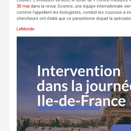
30 mai
dans la revue
Science
, une équipe internationale v
comme l’appellent les biologistes, conduit les coucous à év
chercheurs ont établi que ce parasitisme dopait la spéciatio
LeMonde