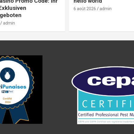
Casino Promo Code: Ihr
hello world
Exklusiven
6 août 2026
admin
geboten
admin