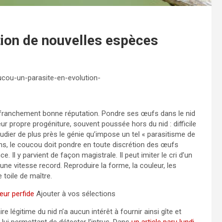
tion de nouvelles espèces
ucou-un-parasite-en-evolution-
s franchement bonne réputation. Pondre ses œufs dans le nid
leur propre progéniture, souvent poussée hors du nid : difficile
étudier de plus près le génie qu’impose un tel « parasitisme de
ins, le coucou doit pondre en toute discrétion des œufs
 Il y parvient de façon magistrale. Il peut imiter le cri d’un
une vitesse record. Reproduire la forme, la couleur, les
toile de maître.
eur perfide
Ajouter à vos sélections
e légitime du nid n’a aucun intérêt à fournir ainsi gîte et
lui permettant de détecter l’intrus. Dans
un article paru lundi