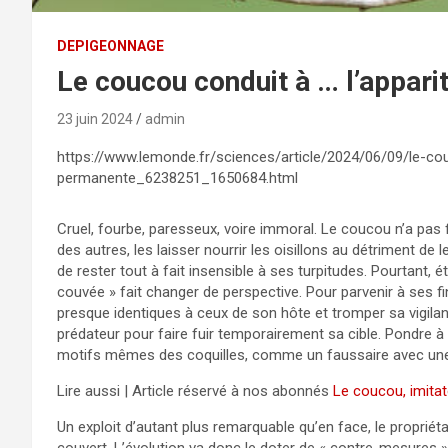
DEPIGEONNAGE
Le coucou conduit à … l’appari
23 juin 2024
admin
https://www.lemonde.fr/sciences/article/2024/06/09/le-co
permanente_6238251_1650684.html
Cruel, fourbe, paresseux, voire immoral. Le coucou n’a pa
des autres, les laisser nourrir les oisillons au détriment de 
de rester tout à fait insensible à ses turpitudes. Pourtant, 
couvée » fait changer de perspective. Pour parvenir à ses f
presque identiques à ceux de son hôte et tromper sa vigilance.
prédateur pour faire fuir temporairement sa cible. Pondre à 
motifs mêmes des coquilles, comme un faussaire avec une 
Lire aussi | Article réservé à nos abonnés
Le coucou, imitat
Un exploit d’autant plus remarquable qu’en face, le propriétair
couvert. L’évolution va donc le doter de « contre-mesures » 