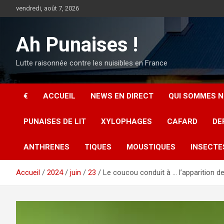
Aller
vendredi, août 7, 2026
au
contenu
Ah Punaises !
Lutte raisonnée contre les nuisibles en France
€
ACCUEIL
NEWS EN DIRECT
QUI SOMMES N
PUNAISES DE LIT
XYLOPHAGES
CAFARD
DE
ANTHRENES
TIQUES
MOUSTIQUES
INSECTE
Accueil
2024
juin
23
Le coucou conduit à … l’apparition d