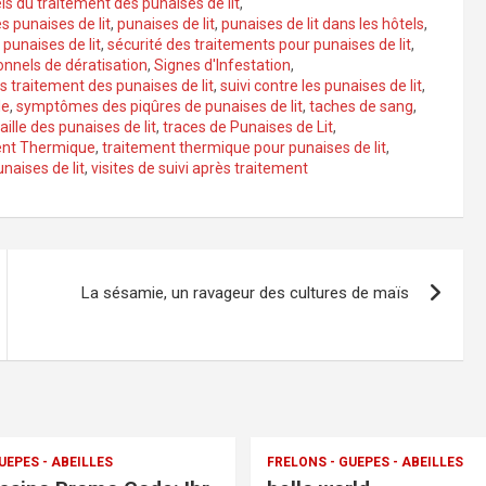
ls du traitement des punaises de lit
,
 punaises de lit
,
punaises de lit
,
punaises de lit dans les hôtels
,
punaises de lit
,
sécurité des traitements pour punaises de lit
,
onnels de dératisation
,
Signes d'Infestation
,
ès traitement des punaises de lit
,
suivi contre les punaises de lit
,
le
,
symptômes des piqûres de punaises de lit
,
taches de sang
,
taille des punaises de lit
,
traces de Punaises de Lit
,
ent Thermique
,
traitement thermique pour punaises de lit
,
naises de lit
,
visites de suivi après traitement
La sésamie, un ravageur des cultures de maïs
UEPES - ABEILLES
FRELONS - GUEPES - ABEILLES