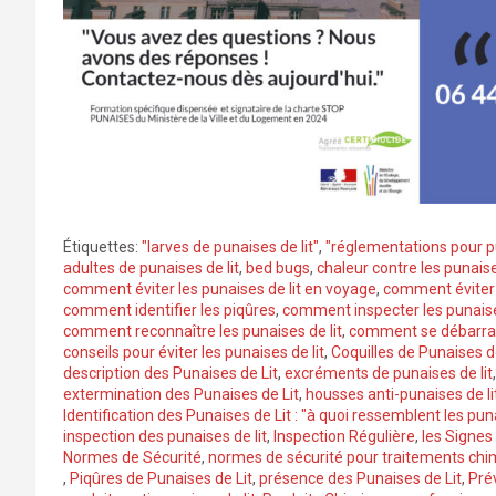
Étiquettes:
"larves de punaises de lit"
,
"réglementations pour pu
adultes de punaises de lit
,
bed bugs
,
chaleur contre les punaise
comment éviter les punaises de lit en voyage
,
comment éviter l
comment identifier les piqûres
,
comment inspecter les punaises
comment reconnaître les punaises de lit
,
comment se débarrass
conseils pour éviter les punaises de lit
,
Coquilles de Punaises d
description des Punaises de Lit
,
excréments de punaises de lit
extermination des Punaises de Lit
,
housses anti-punaises de li
Identification des Punaises de Lit : "à quoi ressemblent les puna
inspection des punaises de lit
,
Inspection Régulière
,
les Signes
Normes de Sécurité
,
normes de sécurité pour traitements chi
,
Piqûres de Punaises de Lit
,
présence des Punaises de Lit
,
Pré