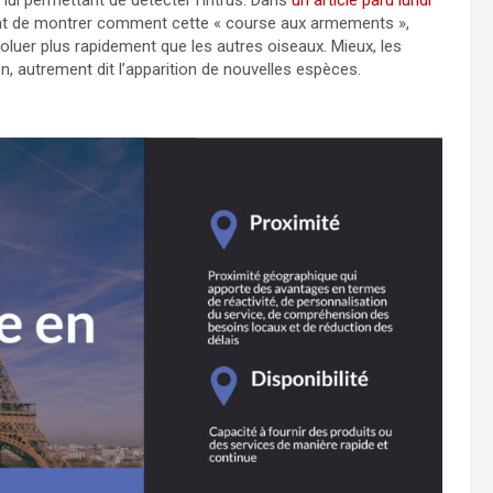
ient de montrer comment cette « course aux armements »,
oluer plus rapidement que les autres oiseaux. Mieux, les
n, autrement dit l’apparition de nouvelles espèces.