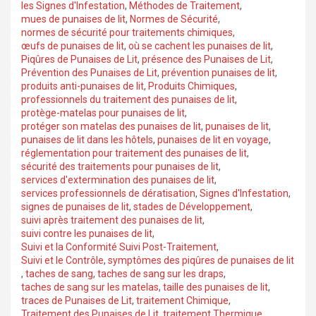
les Signes d'Infestation
,
Méthodes de Traitement
,
mues de punaises de lit
,
Normes de Sécurité
,
normes de sécurité pour traitements chimiques
,
œufs de punaises de lit
,
où se cachent les punaises de lit
,
Piqûres de Punaises de Lit
,
présence des Punaises de Lit
,
Prévention des Punaises de Lit
,
prévention punaises de lit
,
produits anti-punaises de lit
,
Produits Chimiques
,
professionnels du traitement des punaises de lit
,
protège-matelas pour punaises de lit
,
protéger son matelas des punaises de lit
,
punaises de lit
,
punaises de lit dans les hôtels
,
punaises de lit en voyage
,
réglementation pour traitement des punaises de lit
,
sécurité des traitements pour punaises de lit
,
services d'extermination des punaises de lit
,
services professionnels de dératisation
,
Signes d'Infestation
,
signes de punaises de lit
,
stades de Développement
,
suivi après traitement des punaises de lit
,
suivi contre les punaises de lit
,
Suivi et la Conformité Suivi Post-Traitement
,
Suivi et le Contrôle
,
symptômes des piqûres de punaises de lit
,
taches de sang
,
taches de sang sur les draps
,
taches de sang sur les matelas
,
taille des punaises de lit
,
traces de Punaises de Lit
,
traitement Chimique
,
Traitement des Punaises de Lit
,
traitement Thermique