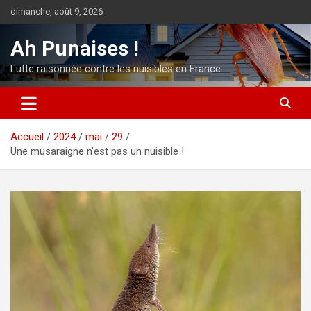
Aller
dimanche, août 9, 2026
au
contenu
Ah Punaises !
Lutte raisonnée contre les nuisibles en France
Accueil
2024
mai
29
Une musaraigne n’est pas un nuisible !