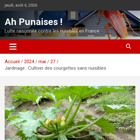
Aller
jeudi, août 6, 2026
au
contenu
Ah Punaises !
Lutte raisonnée contre les nuisibles en France
Accueil
2024
mai
27
Jardinage : Cultiver des courgettes sans nuisibles