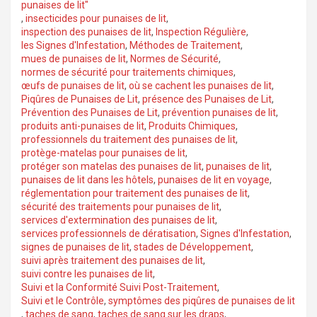
punaises de lit"
,
insecticides pour punaises de lit
,
inspection des punaises de lit
,
Inspection Régulière
,
les Signes d'Infestation
,
Méthodes de Traitement
,
mues de punaises de lit
,
Normes de Sécurité
,
normes de sécurité pour traitements chimiques
,
œufs de punaises de lit
,
où se cachent les punaises de lit
,
Piqûres de Punaises de Lit
,
présence des Punaises de Lit
,
Prévention des Punaises de Lit
,
prévention punaises de lit
,
produits anti-punaises de lit
,
Produits Chimiques
,
professionnels du traitement des punaises de lit
,
protège-matelas pour punaises de lit
,
protéger son matelas des punaises de lit
,
punaises de lit
,
punaises de lit dans les hôtels
,
punaises de lit en voyage
,
réglementation pour traitement des punaises de lit
,
sécurité des traitements pour punaises de lit
,
services d'extermination des punaises de lit
,
services professionnels de dératisation
,
Signes d'Infestation
,
signes de punaises de lit
,
stades de Développement
,
suivi après traitement des punaises de lit
,
suivi contre les punaises de lit
,
Suivi et la Conformité Suivi Post-Traitement
,
Suivi et le Contrôle
,
symptômes des piqûres de punaises de lit
,
taches de sang
,
taches de sang sur les draps
,