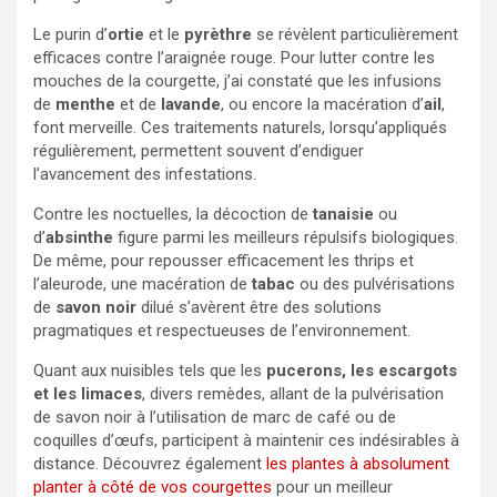
Le purin d’
ortie
et le
pyrèthre
se révèlent particulièrement
efficaces contre l’araignée rouge. Pour lutter contre les
mouches de la courgette, j’ai constaté que les infusions
de
menthe
et de
lavande
, ou encore la macération d’
ail
,
font merveille. Ces traitements naturels, lorsqu’appliqués
régulièrement, permettent souvent d’endiguer
l’avancement des infestations.
Contre les noctuelles, la décoction de
tanaisie
ou
d’
absinthe
figure parmi les meilleurs répulsifs biologiques.
De même, pour repousser efficacement les thrips et
l’aleurode, une macération de
tabac
ou des pulvérisations
de
savon noir
dilué s’avèrent être des solutions
pragmatiques et respectueuses de l’environnement.
Quant aux nuisibles tels que les
pucerons, les escargots
et les limaces
, divers remèdes, allant de la pulvérisation
de savon noir à l’utilisation de marc de café ou de
coquilles d’œufs, participent à maintenir ces indésirables à
distance. Découvrez également
les plantes à absolument
planter à côté de vos courgettes
pour un meilleur