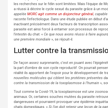
les recherches sur le félin sont limitées. Mais l’équipe de
a réussi à décrire le cycle sexué du parasite grâce à un modè
appelée
MORC agit comme un disjoncteur général
, capable
raconte l’infectiologue. Dans une étude publiée en début d’an
inactivant précisément deux facteurs de transcription asso
parasite est ainsi forcé à entamer son processus de reprod
l’intestin du chat. «
Ce que nous avons réussi à faire aujour
une première mondiale
», se réjouit-il.
Lutter contre la transmissi
De façon assez surprenante, c’est en jouant avec l’épigéné
la part d’ombre de son cycle reproductif. On pourrait pense
réalité ils apportent de l’espoir pour le développement de t
nouvelles molécules qui ciblent les protéines présentes da
contre la transmission de la toxoplasmose à l’humain
», so
Tout comme la Covid-19, la toxoplasmose est une zoonose, c
animaux. Or, certaines souches mutées du parasite retrouvé
dangereuses et pourraient provoquer une épidémie inquiétan
chats domestiques. «
Si l’on doit retenir une leçon de la p