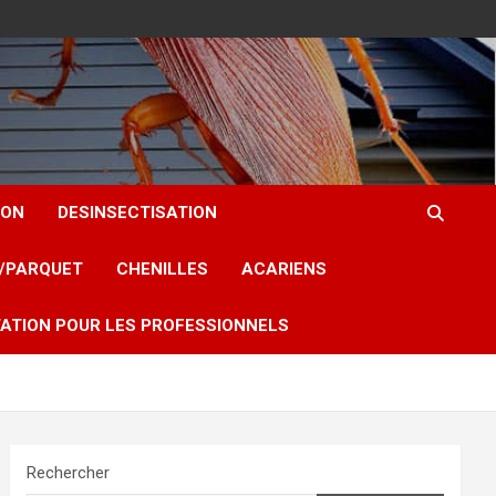
ION
DESINSECTISATION
T/PARQUET
CHENILLES
ACARIENS
ATION POUR LES PROFESSIONNELS
Rechercher