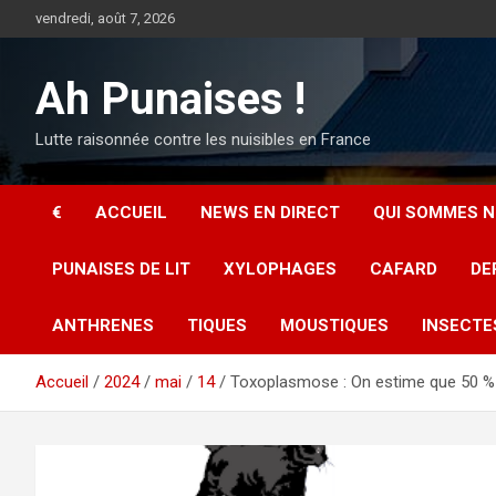
Aller
vendredi, août 7, 2026
au
contenu
Ah Punaises !
Lutte raisonnée contre les nuisibles en France
€
ACCUEIL
NEWS EN DIRECT
QUI SOMMES N
PUNAISES DE LIT
XYLOPHAGES
CAFARD
DE
ANTHRENES
TIQUES
MOUSTIQUES
INSECTE
Accueil
2024
mai
14
Toxoplasmose : On estime que 50 % d