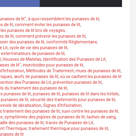
naises de lit"
,
à quoi ressemblent les punaises de lit
,
s de lit
,
comment éviter les punaises de lit
,
es punaises de lit lors de voyages
,
 de lit
,
comment prévenir les punaises de lit
,
er des punaises de lit
,
conformité Réglementaire
,
e Lit
,
cycle de vie des punaises de lit
,
,
exterminateurs de punaises de lit
,
t
,
Housses de Matelas
,
Identification des Punaises de Lit
,
ises de lit"
,
insecticides pour punaises de lit
,
 d'Infestation
,
Méthodes de Traitement
,
mues de punaises de lit
,
miques
,
œufs de punaises de lit
,
où se cachent les punaises de lit
vention des Punaises de Lit
,
prévention punaises de lit
,
ls du traitement des punaises de lit
,
 punaises de lit
,
punaises de lit
,
punaises de lit dans les hôtels
,
punaises de lit
,
sécurité des traitements pour punaises de lit
,
onnels de dératisation
,
Signes d'Infestation
,
ès traitement des punaises de lit
,
suivi contre les punaises de lit
,
le
,
symptômes des piqûres de punaises de lit
,
taches de sang
,
taille des punaises de lit
,
traces de Punaises de Lit
,
ent Thermique
,
traitement thermique pour punaises de lit
,
naises de lit