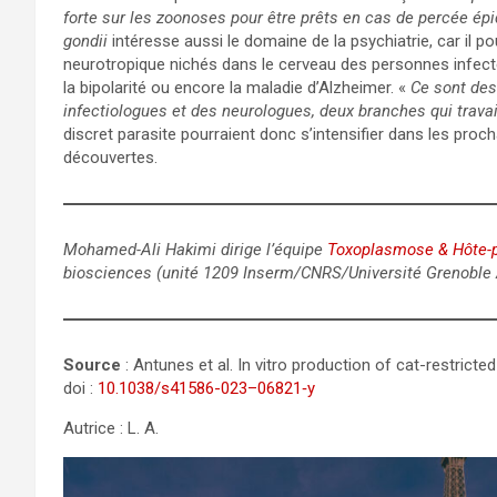
forte sur les zoonoses pour être prêts en cas de percée é
gondii
intéresse aussi le domaine de la psychiatrie, car il pou
neurotropique nichés dans le cerveau des personnes infect
la bipolarité ou encore la maladie d’Alzheimer. «
Ce sont des
infectiologues et des neurologues, deux branches qui trav
discret parasite pourraient donc s’intensifier dans les pr
découvertes.
Mohamed-Ali Hakimi dirige l’équipe
Toxoplasmose & Hôte-p
biosciences (unité 1209 Inserm/CNRS/Université Grenoble 
Source
: Antunes et al. In vitro production of cat-restric
doi :
10.1038/s41586-023–06821‑y
Autrice : L. A.