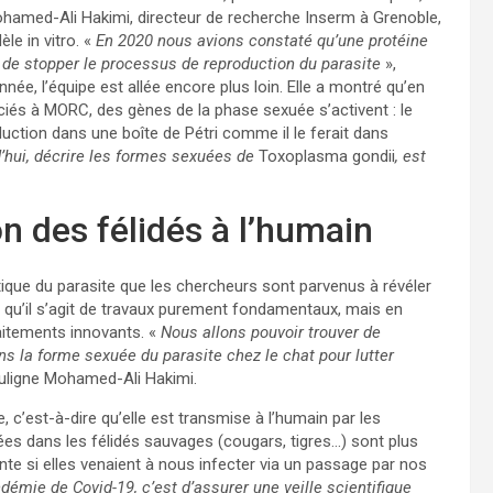
 Mohamed-Ali Hakimi, directeur de recherche Inserm à Grenoble,
le in vitro. «
En 2020 nous avions constaté qu’une protéine
 de stopper le processus de reproduction du parasite
»,
née, l’équipe est allée encore plus loin. Elle a montré qu’en
ciés à MORC, des gènes de la phase sexuée s’activent : le
uction dans une boîte de Pétri comme il le ferait dans
d’hui, décrire les formes sexuées de
Toxoplasma gondii
, est
on des félidés à l’humain
tique du parasite que les chercheurs sont parvenus à révéler
r qu’il s’agit de travaux purement fondamentaux, mais en
raitements innovants. «
Nous allons pouvoir trouver de
ns la forme sexuée du parasite chez le chat pour lutter
uligne Mohamed-Ali Hakimi.
’est-à-dire qu’elle est transmise à l’humain par les
es dans les félidés sauvages (cougars, tigres…) sont plus
te si elles venaient à nous infecter via un passage par nos
andémie de Covid-19, c’est d’assurer une veille scientifique