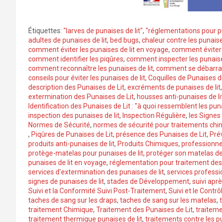
Étiquettes:
"larves de punaises de lit"
,
"réglementations pour pu
adultes de punaises de lit
,
bed bugs
,
chaleur contre les punaise
comment éviter les punaises de lit en voyage
,
comment éviter l
comment identifier les piqûres
,
comment inspecter les punaises
comment reconnaître les punaises de lit
,
comment se débarrass
conseils pour éviter les punaises de lit
,
Coquilles de Punaises d
description des Punaises de Lit
,
excréments de punaises de lit
extermination des Punaises de Lit
,
housses anti-punaises de li
Identification des Punaises de Lit : "à quoi ressemblent les puna
inspection des punaises de lit
,
Inspection Régulière
,
les Signes
Normes de Sécurité
,
normes de sécurité pour traitements chi
,
Piqûres de Punaises de Lit
,
présence des Punaises de Lit
,
Pré
produits anti-punaises de lit
,
Produits Chimiques
,
professionne
protège-matelas pour punaises de lit
,
protéger son matelas des
punaises de lit en voyage
,
réglementation pour traitement des 
services d'extermination des punaises de lit
,
services professi
signes de punaises de lit
,
stades de Développement
,
suivi apr
Suivi et la Conformité Suivi Post-Traitement
,
Suivi et le Contrô
taches de sang sur les draps
,
taches de sang sur les matelas
,
traitement Chimique
,
Traitement des Punaises de Lit
,
traitem
traitement thermique punaises de lit
,
traitements contre les pu