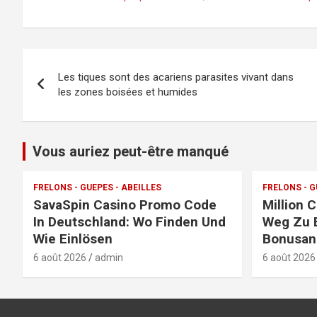
Navigation
Les tiques sont des acariens parasites vivant dans
de
les zones boisées et humides
l’article
Vous auriez peut-être manqué
FRELONS - GUEPES - ABEILLES
FRELONS - G
SavaSpin Casino Promo Code
Million 
In Deutschland: Wo Finden Und
Weg Zu 
Wie Einlösen
Bonusan
6 août 2026
admin
6 août 2026