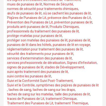
mues de punaises de lit
,
Normes de Sécurité
,
normes de sécurité pour traitements chimiques
,
œufs de punaises de lit
,
où se cachent les punaises de lit
,
Piqûres de Punaises de Lit
,
présence des Punaises de Lit
,
Prévention des Punaises de Lit
,
prévention punaises de lit
,
produits anti-punaises de lit
,
Produits Chimiques
,
professionnels du traitement des punaises de lit
,
protège-matelas pour punaises de lit
,
protéger son matelas des punaises de lit
,
punaises de lit
,
punaises de lit dans les hôtels
,
punaises de lit en voyage
,
réglementation pour traitement des punaises de lit
,
sécurité des traitements pour punaises de lit
,
services d'extermination des punaises de lit
,
services professionnels de dératisation
,
Signes d'Infestation
,
signes de punaises de lit
,
stades de Développement
,
suivi après traitement des punaises de lit
,
suivi contre les punaises de lit
,
Suivi et la Conformité Suivi Post-Traitement
,
Suivi et le Contrôle
,
symptômes des piqûres de punaises de lit
,
taches de sang
,
taches de sang sur les draps
,
taches de sang sur les matelas
,
taille des punaises de lit
,
traces de Punaises de Lit
,
traitement Chimique
,
Traitement des Punaises de Lit
,
traitement Thermique
,