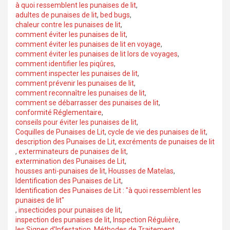
à quoi ressemblent les punaises de lit
,
adultes de punaises de lit
,
bed bugs
,
chaleur contre les punaises de lit
,
comment éviter les punaises de lit
,
comment éviter les punaises de lit en voyage
,
comment éviter les punaises de lit lors de voyages
,
comment identifier les piqûres
,
comment inspecter les punaises de lit
,
comment prévenir les punaises de lit
,
comment reconnaître les punaises de lit
,
comment se débarrasser des punaises de lit
,
conformité Réglementaire
,
conseils pour éviter les punaises de lit
,
Coquilles de Punaises de Lit
,
cycle de vie des punaises de lit
,
description des Punaises de Lit
,
excréments de punaises de lit
,
exterminateurs de punaises de lit
,
extermination des Punaises de Lit
,
housses anti-punaises de lit
,
Housses de Matelas
,
Identification des Punaises de Lit
,
Identification des Punaises de Lit : "à quoi ressemblent les
punaises de lit"
,
insecticides pour punaises de lit
,
inspection des punaises de lit
,
Inspection Régulière
,
les Signes d'Infestation
,
Méthodes de Traitement
,