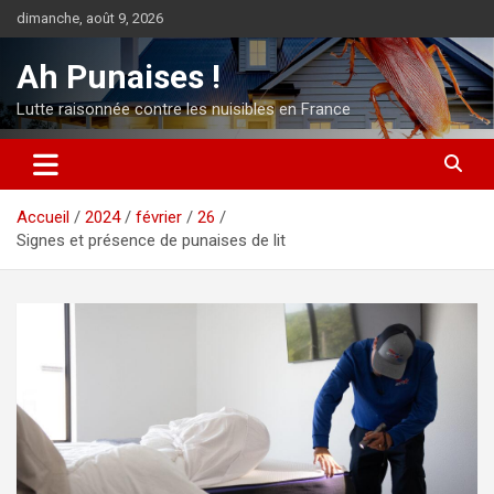
Aller
dimanche, août 9, 2026
au
contenu
Ah Punaises !
Lutte raisonnée contre les nuisibles en France
Accueil
2024
février
26
Signes et présence de punaises de lit