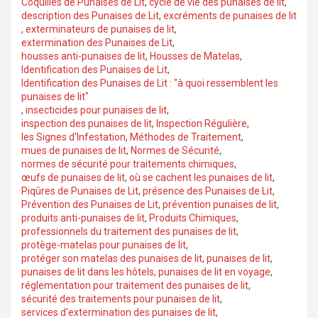
Coquilles de Punaises de Lit
,
cycle de vie des punaises de lit
,
description des Punaises de Lit
,
excréments de punaises de lit
,
exterminateurs de punaises de lit
,
extermination des Punaises de Lit
,
housses anti-punaises de lit
,
Housses de Matelas
,
Identification des Punaises de Lit
,
Identification des Punaises de Lit : "à quoi ressemblent les
punaises de lit"
,
insecticides pour punaises de lit
,
inspection des punaises de lit
,
Inspection Régulière
,
les Signes d'Infestation
,
Méthodes de Traitement
,
mues de punaises de lit
,
Normes de Sécurité
,
normes de sécurité pour traitements chimiques
,
œufs de punaises de lit
,
où se cachent les punaises de lit
,
Piqûres de Punaises de Lit
,
présence des Punaises de Lit
,
Prévention des Punaises de Lit
,
prévention punaises de lit
,
produits anti-punaises de lit
,
Produits Chimiques
,
professionnels du traitement des punaises de lit
,
protège-matelas pour punaises de lit
,
protéger son matelas des punaises de lit
,
punaises de lit
,
punaises de lit dans les hôtels
,
punaises de lit en voyage
,
réglementation pour traitement des punaises de lit
,
sécurité des traitements pour punaises de lit
,
services d'extermination des punaises de lit
,