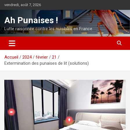
Aller
vendredi, août 7, 2026
au
contenu
Ah Punaises !
Lutte raisonnée contre les nuisibles en France
Accueil
2024
février
21
Extermination des punaises de lit (solutions)