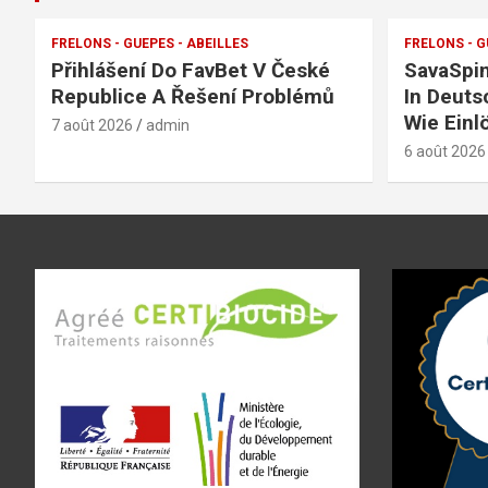
FRELONS - GUEPES - ABEILLES
FRELONS - G
Přihlášení Do FavBet V České
SavaSpi
Republice A Řešení Problémů
In Deuts
Wie Einl
7 août 2026
admin
6 août 2026