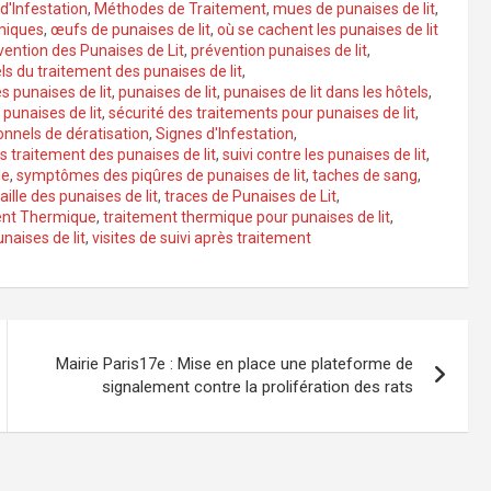
 d'Infestation
,
Méthodes de Traitement
,
mues de punaises de lit
,
miques
,
œufs de punaises de lit
,
où se cachent les punaises de lit
vention des Punaises de Lit
,
prévention punaises de lit
,
ls du traitement des punaises de lit
,
 punaises de lit
,
punaises de lit
,
punaises de lit dans les hôtels
,
punaises de lit
,
sécurité des traitements pour punaises de lit
,
onnels de dératisation
,
Signes d'Infestation
,
ès traitement des punaises de lit
,
suivi contre les punaises de lit
,
le
,
symptômes des piqûres de punaises de lit
,
taches de sang
,
taille des punaises de lit
,
traces de Punaises de Lit
,
ent Thermique
,
traitement thermique pour punaises de lit
,
naises de lit
,
visites de suivi après traitement
Mairie Paris17e : Mise en place une plateforme de
signalement contre la prolifération des rats