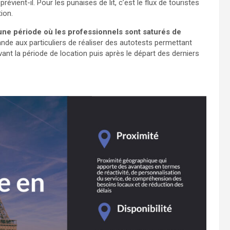
 prévient-il. Pour les punaises de lit, c’est le flux de touristes
ion.
 une période où les professionnels sont saturés de
nde aux particuliers de réaliser des autotests permettant
vant la période de location puis après le départ des derniers