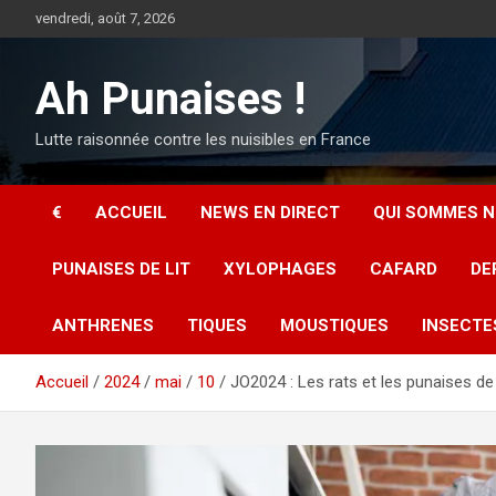
Aller
vendredi, août 7, 2026
au
contenu
Ah Punaises !
Lutte raisonnée contre les nuisibles en France
€
ACCUEIL
NEWS EN DIRECT
QUI SOMMES N
PUNAISES DE LIT
XYLOPHAGES
CAFARD
DE
ANTHRENES
TIQUES
MOUSTIQUES
INSECTE
Accueil
2024
mai
10
JO2024 : Les rats et les punaises de 