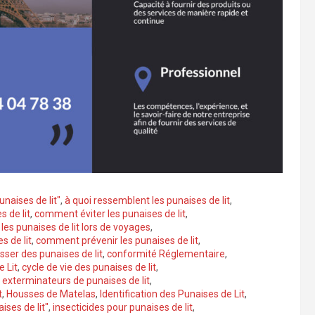
naises de lit"
,
à quoi ressemblent les punaises de lit
,
s de lit
,
comment éviter les punaises de lit
,
es punaises de lit lors de voyages
,
 de lit
,
comment prévenir les punaises de lit
,
er des punaises de lit
,
conformité Réglementaire
,
e Lit
,
cycle de vie des punaises de lit
,
,
exterminateurs de punaises de lit
,
t
,
Housses de Matelas
,
Identification des Punaises de Lit
,
ises de lit"
,
insecticides pour punaises de lit
,