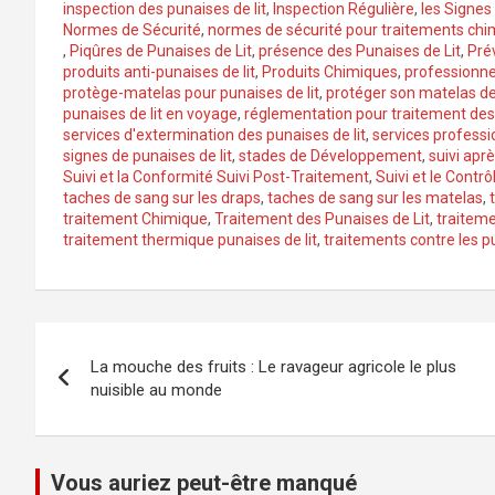
inspection des punaises de lit
,
Inspection Régulière
,
les Signes
Normes de Sécurité
,
normes de sécurité pour traitements chi
,
Piqûres de Punaises de Lit
,
présence des Punaises de Lit
,
Pré
produits anti-punaises de lit
,
Produits Chimiques
,
professionne
protège-matelas pour punaises de lit
,
protéger son matelas des
punaises de lit en voyage
,
réglementation pour traitement des 
services d'extermination des punaises de lit
,
services professi
signes de punaises de lit
,
stades de Développement
,
suivi apr
Suivi et la Conformité Suivi Post-Traitement
,
Suivi et le Contrô
taches de sang sur les draps
,
taches de sang sur les matelas
,
traitement Chimique
,
Traitement des Punaises de Lit
,
traitem
traitement thermique punaises de lit
,
traitements contre les pu
Navigation
La mouche des fruits : Le ravageur agricole le plus
de
nuisible au monde
l’article
Vous auriez peut-être manqué