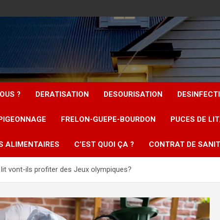
OUS ?
DERATISATION
DESOURISATION
DESINFECT
PIGEONNAGE
FRELON-GUEPE-BOURDON
PUCES DE LI
S ALIMENTAIRES
C’EST QUOI ÇA ?
CONTRAT DE SANIT
lit vont-ils profiter des Jeux olympiques?