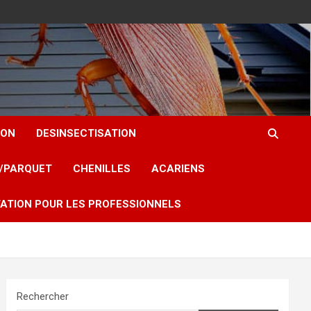
ION
DESINSECTISATION
T/PARQUET
CHENILLES
ACARIENS
ATION POUR LES PROFESSIONNELS
Rechercher