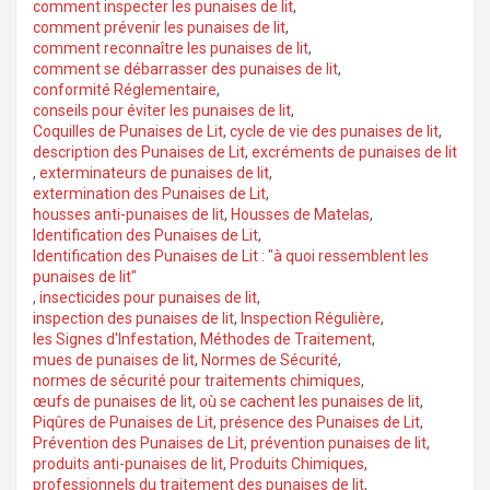
comment inspecter les punaises de lit
,
comment prévenir les punaises de lit
,
comment reconnaître les punaises de lit
,
comment se débarrasser des punaises de lit
,
conformité Réglementaire
,
conseils pour éviter les punaises de lit
,
Coquilles de Punaises de Lit
,
cycle de vie des punaises de lit
,
description des Punaises de Lit
,
excréments de punaises de lit
,
exterminateurs de punaises de lit
,
extermination des Punaises de Lit
,
housses anti-punaises de lit
,
Housses de Matelas
,
Identification des Punaises de Lit
,
Identification des Punaises de Lit : "à quoi ressemblent les
punaises de lit"
,
insecticides pour punaises de lit
,
inspection des punaises de lit
,
Inspection Régulière
,
les Signes d'Infestation
,
Méthodes de Traitement
,
mues de punaises de lit
,
Normes de Sécurité
,
normes de sécurité pour traitements chimiques
,
œufs de punaises de lit
,
où se cachent les punaises de lit
,
Piqûres de Punaises de Lit
,
présence des Punaises de Lit
,
Prévention des Punaises de Lit
,
prévention punaises de lit
,
produits anti-punaises de lit
,
Produits Chimiques
,
professionnels du traitement des punaises de lit
,