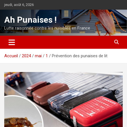
Aller
jeudi, août 6, 2026
au
contenu
Ah Punaises !
Lutte raisonnée contre les nuisibles en France
Accueil
2024
mai
1
Prévention des punaises de lit