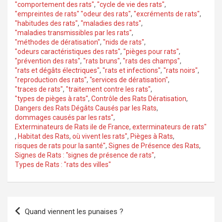
"comportement des rats"
,
"cycle de vie des rats"
,
"empreintes de rats" "odeur des rats"
,
"excréments de rats"
,
"habitudes des rats"
,
"maladies des rats"
,
"maladies transmissibles par les rats"
,
"méthodes de dératisation"
,
"nids de rats"
,
"odeurs caractéristiques des rats"
,
"pièges pour rats"
,
"prévention des rats"
,
"rats bruns"
,
"rats des champs"
,
"rats et dégâts électriques"
,
"rats et infections"
,
"rats noirs"
,
"reproduction des rats"
,
"services de dératisation"
,
"traces de rats"
,
"traitement contre les rats"
,
"types de pièges à rats"
,
Contrôle des Rats Dératisation
,
Dangers des Rats Dégâts Causés par les Rats
,
dommages causés par les rats"
,
Exterminateurs de Rats ile de France
,
exterminateurs de rats"
,
Habitat des Rats
,
où vivent les rats"
,
Pièges à Rats
,
risques de rats pour la santé"
,
Signes de Présence des Rats
,
Signes de Rats : "signes de présence de rats"
,
Types de Rats : "rats des villes"
Navigation
Quand viennent les punaises ?
de