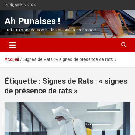
Aller
jeudi, août 6, 2026
au
contenu
Ah Punaises !
Lutte raisonnée contre les nuisibles en France
Accueil
Signes de Rats : « signes de présence de rats »
Étiquette :
Signes de Rats : « signes
de présence de rats »