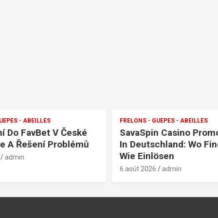
UEPES - ABEILLES
FRELONS - GUEPES - ABEILLES
ní Do FavBet V České
SavaSpin Casino Prom
e A Řešení Problémů
In Deutschland: Wo Fi
Wie Einlösen
admin
6 août 2026
admin