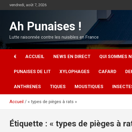
Aller
vendredi, août 7, 2026
au
contenu
Ah Punaises !
Lutte raisonnée contre les nuisibles en France
€
ACCUEIL
NEWS EN DIRECT
QUI SOMMES N
PUNAISES DE LIT
XYLOPHAGES
CAFARD
DE
ANTHRENES
TIQUES
MOUSTIQUES
INSECTE
Accueil
« types de pièges à rats »
Étiquette :
« types de pièges à ra