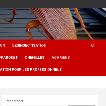
ION
DESINSECTISATION
T/PARQUET
CHENILLES
ACARIENS
ATION POUR LES PROFESSIONNELS
Rechercher