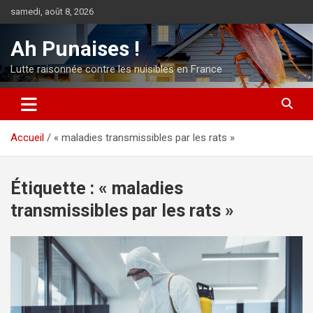
Aller
samedi, août 8, 2026
au
contenu
Ah Punaises !
Lutte raisonnée contre les nuisibles en France
Accueil
« maladies transmissibles par les rats »
Étiquette :
« maladies
transmissibles par les rats »