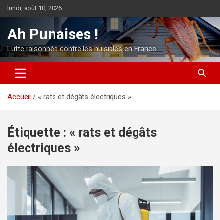
Aller
lundi, août 10, 2026
au
contenu
Ah Punaises !
Lutte raisonnée contre les nuisibles en France
Accueil
« rats et dégâts électriques »
Étiquette :
« rats et dégâts
électriques »