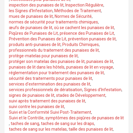
inspection des punaises de lit
,
Inspection Régulière
,
les Signes d'Infestation
,
Méthodes de Traitement
,
mues de punaises de lit
,
Normes de Sécurité
,
normes de sécurité pour traitements chimiques
,
œufs de punaises de lit
,
où se cachent les punaises de lit
,
Piqûres de Punaises de Lit
,
présence des Punaises de Lit
,
Prévention des Punaises de Lit
,
prévention punaises de lit
,
produits anti-punaises de lit
,
Produits Chimiques
,
professionnels du traitement des punaises de lit
,
protège-matelas pour punaises de lit
,
protéger son matelas des punaises de lit
,
punaises de lit
,
punaises de lit dans les hôtels
,
punaises de lit en voyage
,
réglementation pour traitement des punaises de lit
,
sécurité des traitements pour punaises de lit
,
services d'extermination des punaises de lit
,
services professionnels de dératisation
,
Signes d'Infestation
,
signes de punaises de lit
,
stades de Développement
,
suivi après traitement des punaises de lit
,
suivi contre les punaises de lit
,
Suivi et la Conformité Suivi Post-Traitement
,
Suivi et le Contrôle
,
symptômes des piqûres de punaises de lit
,
taches de sang
,
taches de sang sur les draps
,
taches de sang sur les matelas
,
taille des punaises de lit
,