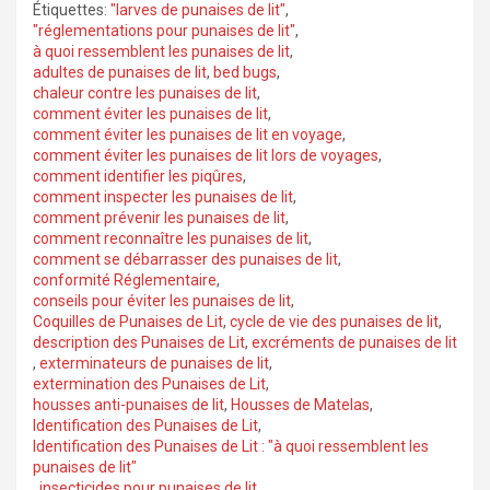
Étiquettes:
"larves de punaises de lit"
,
"réglementations pour punaises de lit"
,
à quoi ressemblent les punaises de lit
,
adultes de punaises de lit
,
bed bugs
,
chaleur contre les punaises de lit
,
comment éviter les punaises de lit
,
comment éviter les punaises de lit en voyage
,
comment éviter les punaises de lit lors de voyages
,
comment identifier les piqûres
,
comment inspecter les punaises de lit
,
comment prévenir les punaises de lit
,
comment reconnaître les punaises de lit
,
comment se débarrasser des punaises de lit
,
conformité Réglementaire
,
conseils pour éviter les punaises de lit
,
Coquilles de Punaises de Lit
,
cycle de vie des punaises de lit
,
description des Punaises de Lit
,
excréments de punaises de lit
,
exterminateurs de punaises de lit
,
extermination des Punaises de Lit
,
housses anti-punaises de lit
,
Housses de Matelas
,
Identification des Punaises de Lit
,
Identification des Punaises de Lit : "à quoi ressemblent les
punaises de lit"
,
insecticides pour punaises de lit
,