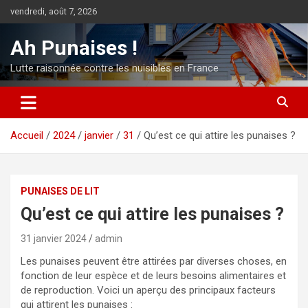
Aller
vendredi, août 7, 2026
au
contenu
Ah Punaises !
Lutte raisonnée contre les nuisibles en France
Accueil
2024
janvier
31
Qu’est ce qui attire les punaises ?
PUNAISES DE LIT
Qu’est ce qui attire les punaises ?
31 janvier 2024
admin
Les punaises peuvent être attirées par diverses choses, en
fonction de leur espèce et de leurs besoins alimentaires et
de reproduction. Voici un aperçu des principaux facteurs
qui attirent les punaises :